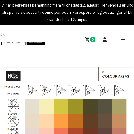
Vi har begrenset bemanning frem til onsdag 12. august. Henvendelser vil
bli sporadisk besvart i denne perioden. Forespørsler og bestillinger vil bli
ekspedert fra 12. august.
0