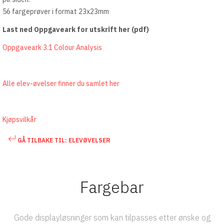
56 fargeprøver i format 23x23mm
Last ned Oppgaveark for utskrift her (pdf)
Oppgaveark 3.1 Colour Analysis
Alle elev-øvelser finner du samlet her
Kjøpsvilkår
GÅ TILBAKE TIL: ELEVØVELSER
Fargebar
Gode displayløsninger som kan tilpasses etter ønske og