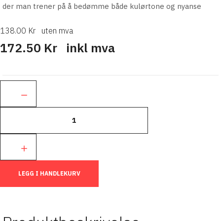
der man trener på å bedømme både kulørtone og nyanse
138.00 Kr
uten mva
172.50 Kr
inkl mva
Ant.:
LEGG I HANDLEKURV