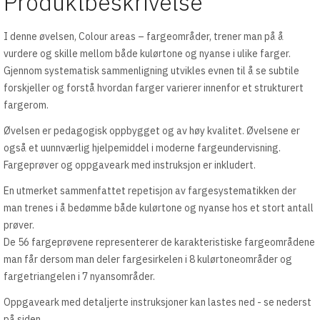
Produktbeskrivelse
I denne øvelsen, Colour areas – fargeområder, trener man på å
vurdere og skille mellom både kulørtone og nyanse i ulike farger.
Gjennom systematisk sammenligning utvikles evnen til å se subtile
forskjeller og forstå hvordan farger varierer innenfor et strukturert
fargerom.
Øvelsen er pedagogisk oppbygget og av høy kvalitet. Øvelsene er
også et uunnværlig hjelpemiddel i moderne fargeundervisning.
Fargeprøver og oppgaveark med instruksjon er inkludert.
En utmerket sammenfattet repetisjon av fargesystematikken der
man trenes i å bedømme både kulørtone og nyanse hos et stort antall
prøver.
De 56 fargeprøvene representerer de karakteristiske fargeområdene
man får dersom man deler fargesirkelen i 8 kulørtoneområder og
fargetriangelen i 7 nyansområder.
Oppgaveark med detaljerte instruksjoner kan lastes ned - se nederst
på siden.