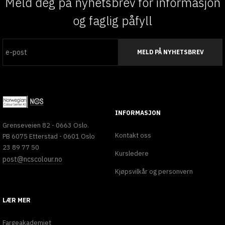
Meld deg på nyhetsbrev for informasjon
og faglig påfyll
MELD PÅ NYHETSBREV
INFORMASJON
Grenseveien 82 - 0663 Oslo.
Kontakt oss
PB 6075 Etterstad - 0601 Oslo
23 89 77 50
Kursledere
post@ncscolour.no
Kjøpsvilkår og personvern
LÆR MER
Fargeakademiet