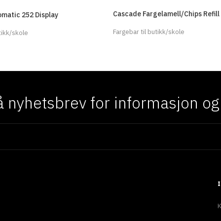
Cascade Fargelamell/Chips Refill
matic 252 Display
Fargebar til butikk/skole
tikk/skole
 nyhetsbrev for informasjon og f
K