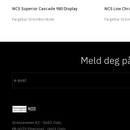
NCS Superior Cascade 980 Display
NCS Low Chro
Fargebar til butikk/skole
Fargebar til bu
Meld deg på
Grenseveien 82 - 0663 Oslo.
PB 6075 Etterstad - 0601 Oslo