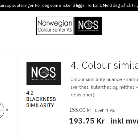
g kursoppdateringer. For deg som ønsker å ligge i forkant. Meld deg på vårt 
4. Colour simila
Colour similarity nuance - saml
svarthet, kulørthet og hvithet 
relasjoner)
155.00 Kr
uten mva
193.75 Kr
inkl mv