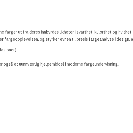
farger ut fra deres innbyrdes likheter i svarthet, kulørthet og hvithet
r fargeopplevelsen, og styrker evnen til presis fargeanalyse i design, ar
lasjoner)
r også et uunnværlig hjelpemiddel i moderne fargeundervisning.