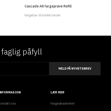
Cascade A8 fargeprøve Refill
Fargebar til butikk/skole
aglig påfyll
MELD PÅ NYHETSBREV
INFORMASJON
LÆR MER
ontakt oss
Fargeakademiet