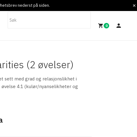
nyhetsbrev nederst på siden.
0
rities (2 øvelser)
et sett med grad og relasjonslikhet i
+ øvelse 4.1 (kulør/nyanselikheter og
a