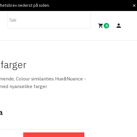
nyhetsbrev nederst på siden.
0
farger
mende, Colour similarities Hue&Nuance -
med nyanselike farger
a