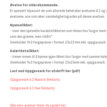
Øvelse for viderekommende.
Er spesielt tilpasset de som allerede behersker øvelsene 4.1 og v
øvelsene, noe som øker vanskelighetsgraden på denne øvelsen.
Nyanselikhet:
- viser den spesielle karakterlikheten som finnes hos farger med
som den grønne, men i blått”.
Inneholder 9x3 fargeprøver i format 23x23 mm inkl. oppgaveark.
Kulørthetslikhet:
- trener evnen til å kjenne igjen likhet hos farger med samme kul
Inneholder 9x3 fargeprøver i format 23x23mm inkl. oppgaveark.
Last ned Oppgaveark for utskrift her (pdf)
Oppgaveark 6.1 Nuance Similarity
Oppgaveark 6.1 Hue Similarity
Alle elev-øvelser finner du samlet her