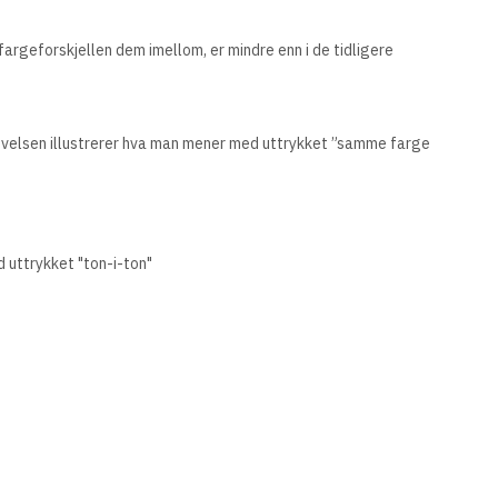
fargeforskjellen dem imellom, er mindre enn i de tidligere
. Øvelsen illustrerer hva man mener med uttrykket ”samme farge
d uttrykket "ton-i-ton"