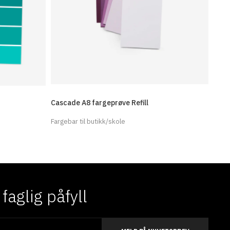
Cascade A8 fargeprøve Refill
Fargebar til butikk/skole
aglig påfyll