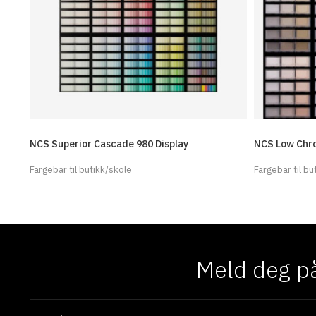
NCS Superior Cascade 980 Display
NCS Low Chro
Fargebar til butikk/skole
Fargebar til bu
Meld deg på