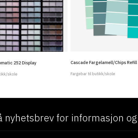
Cascade Fargelamell/Chips Refill
matic 252 Display
Fargebar til butikk/skole
tikk/skole
 nyhetsbrev for informasjon og f