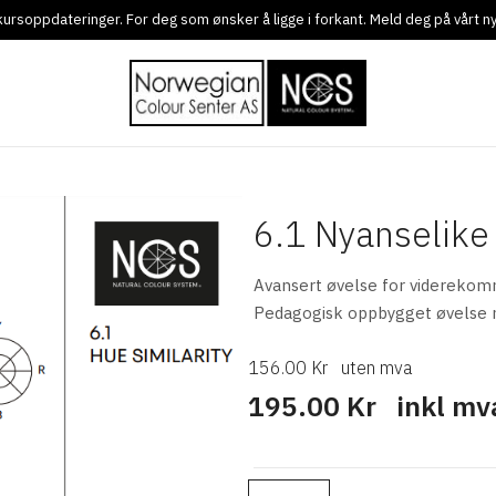
g kursoppdateringer. For deg som ønsker å ligge i forkant. Meld deg på vårt 
6.1 Nyanselike 
Avansert øvelse for viderekom
Pedagogisk oppbygget øvelse 
156.00 Kr
uten mva
195.00 Kr
inkl mv
Ant.: