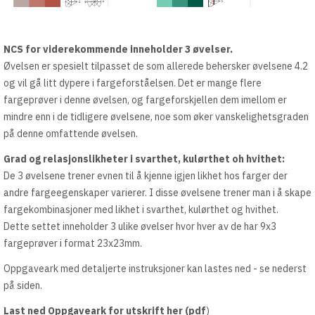
NCS for viderekommende inneholder 3 øvelser.
Øvelsen er spesielt tilpasset de som allerede behersker øvelsene 4.2
og vil gå litt dypere i fargeforståelsen. Det er mange flere
fargeprøver i denne øvelsen, og fargeforskjellen dem imellom er
mindre enn i de tidligere øvelsene, noe som øker vanskelighetsgraden
på denne omfattende øvelsen.
Grad og relasjonslikheter i svarthet, kulørthet oh hvithet:
De 3 øvelsene trener evnen til å kjenne igjen likhet hos farger der
andre fargeegenskaper varierer. I disse øvelsene trener man i å skape
fargekombinasjoner med likhet i svarthet, kulørthet og hvithet.
Dette settet inneholder 3 ulike øvelser hvor hver av de har 9x3
fargeprøver i format 23x23mm.
Oppgaveark med detaljerte instruksjoner kan lastes ned - se nederst
på siden.
Last ned Oppgaveark for utskrift her (pdf
)