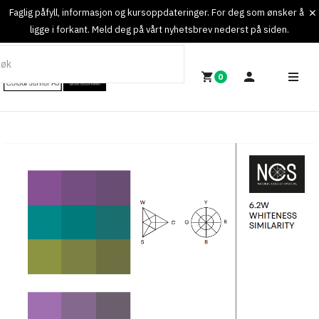
Faglig påfyll, informasjon og kursoppdateringer. For deg som ønsker å
ligge i forkant. Meld deg på vårt nyhetsbrev nederst på siden.
0