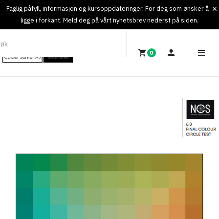
Faglig påfyll, informasjon og kursoppdateringer. For deg som ønsker å
ligge i forkant. Meld deg på vårt nyhetsbrev nederst på siden.
0