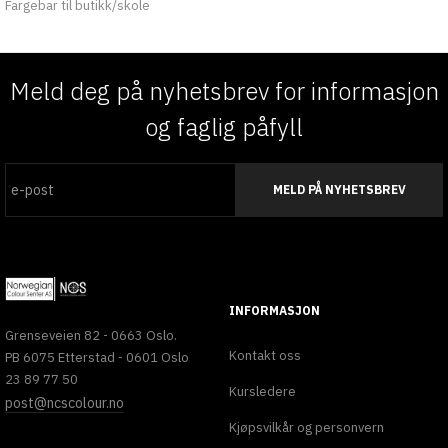
Fargebar til butikk/skole
Meld deg på nyhetsbrev for informasjon
og faglig påfyll
MELD PÅ NYHETSBREV
INFORMASJON
Grenseveien 82 - 0663 Oslo.
Kontakt oss
PB 6075 Etterstad - 0601 Oslo
23 89 77 50
Kursledere
post@ncscolour.no
Kjøpsvilkår og personvern