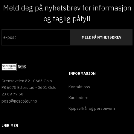
Meld deg på nyhetsbrev for informasjon
og faglig påfyll
MELD PÅ NYHETSBREV
INFORMASJON
Grenseveien 82 - 0663 Oslo.
Kontakt oss
PB 6075 Etterstad - 0601 Oslo
23 89 77 50
Kursledere
post@ncscolour.no
Kjøpsvilkår og personvern
LÆR MER