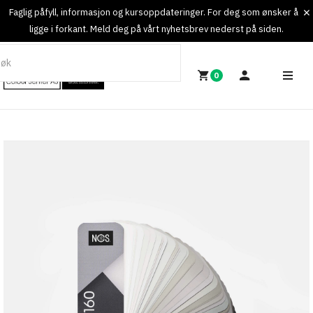
Faglig påfyll, informasjon og kursoppdateringer. For deg som ønsker å
ligge i forkant. Meld deg på vårt nyhetsbrev nederst på siden.
0