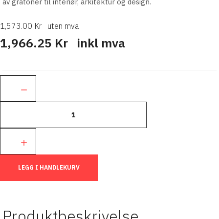
av gråtoner til interiør, arkitektur og design.
1,573.00 Kr
uten mva
1,966.25 Kr
inkl mva
Ant.:
LEGG I HANDLEKURV
Produktbeskrivelse