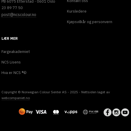
Kontakt oss
PB 6075 Etterstad - 0601 Oslo
23 89 77 50
Kursledere
post@ncscolour.no
Kjøpsvilkår og personvern
LÆR MER
Fargeakademiet
NCS Lisens
Hva er NCS ®©
Copyright © Norwegian Colour Senter AS - 2025 - Nettsiden laget av
webcompaniet.no