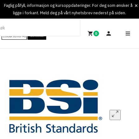
Faglig påfyll, informasjon og kursoppdateringer. For deg som ønsker å
ligge i forkant. Meld deg på vårt nyhetsbrev nederst på siden.
0