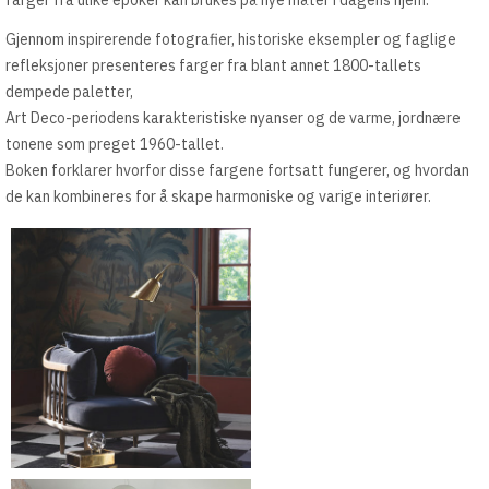
farger fra ulike epoker kan brukes på nye måter i dagens hjem.
Gjennom inspirerende fotografier, historiske eksempler og faglige
refleksjoner presenteres farger fra blant annet 1800-tallets
dempede paletter,
Art Deco-periodens karakteristiske nyanser og de varme, jordnære
tonene som preget 1960-tallet.
Boken forklarer hvorfor disse fargene fortsatt fungerer, og hvordan
de kan kombineres for å skape harmoniske og varige interiører.