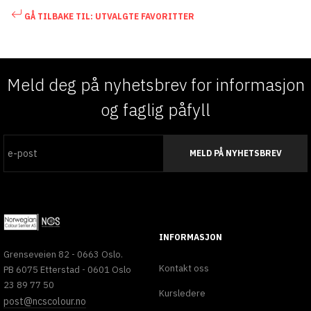
GÅ TILBAKE TIL: UTVALGTE FAVORITTER
Meld deg på nyhetsbrev for informasjon
og faglig påfyll
MELD PÅ NYHETSBREV
INFORMASJON
Grenseveien 82 - 0663 Oslo.
Kontakt oss
PB 6075 Etterstad - 0601 Oslo
23 89 77 50
Kursledere
post@ncscolour.no