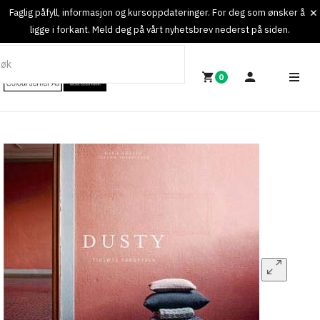
Faglig påfyll, informasjon og kursoppdateringer. For deg som ønsker å
ligge i forkant. Meld deg på vårt nyhetsbrev nederst på siden.
0