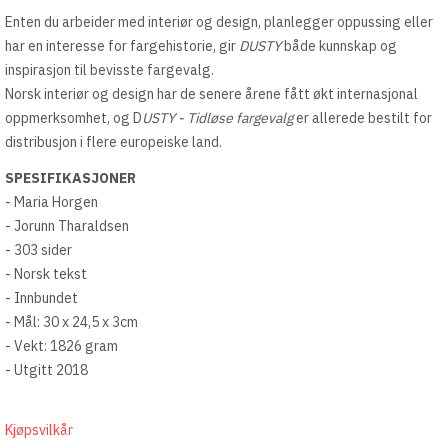
Enten du arbeider med interiør og design, planlegger oppussing eller
har en interesse for fargehistorie, gir
DUSTY
både kunnskap og
inspirasjon til bevisste fargevalg.
Norsk interiør og design har de senere årene fått økt internasjonal
oppmerksomhet, og D
USTY - Tidløse fargevalg
er allerede bestilt for
distribusjon i flere europeiske land.
SPESIFIKASJONER
- Maria Horgen
- Jorunn Tharaldsen
- 303 sider
- Norsk tekst
- Innbundet
- Mål: 30 x 24,5 x 3cm
- Vekt: 1826 gram
- Utgitt 2018
Kjøpsvilkår