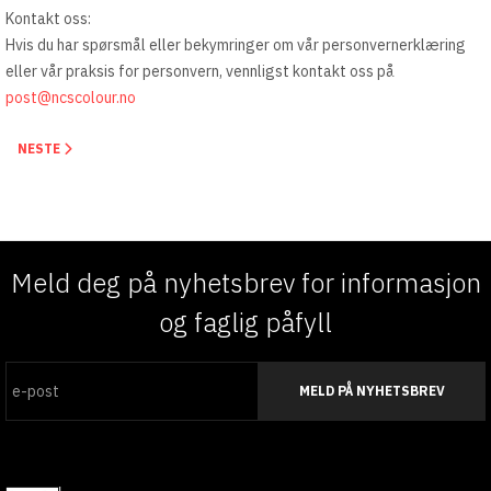
Kontakt oss:
Hvis du har spørsmål eller bekymringer om vår personvernerklæring
eller vår praksis for personvern, vennligst kontakt oss på
post@ncscolour.no
NESTE ARTIKKEL: KJØPSVILKÅR
NESTE
Meld deg på nyhetsbrev for informasjon
og faglig påfyll
MELD PÅ NYHETSBREV