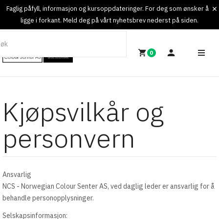
Faglig påfyll, informasjon og kursoppdateringer. For deg som ønsker å
ligge i forkant. Meld deg på vårt nyhetsbrev nederst på siden.
0
Kjøpsvilkår og
personvern
Ansvarlig
NCS - Norwegian Colour Senter AS, ved daglig leder er ansvarlig for å
behandle personopplysninger.
Selskapsinformasjon: