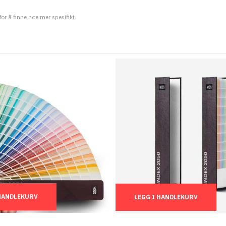
 for å finne noe mer spesifikt.
Ant.:
 HANDLEKURV
LEGG I HANDLEKURV