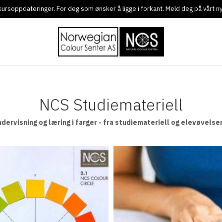
g kursoppdateringer. For deg som ønsker å ligge i forkant. Meld deg på vårt 
NCS Studiemateriell
ndervisning og læring i farger - fra studiemateriell og elevøvelser