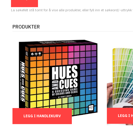
La søkefelt stå tomt for å vise alle produkter, eller fyll inn et søkeord/-uttrykk
PRODUKTER
Ant.:
Ant.:
LEGG I
LEGG I HANDLEKURV