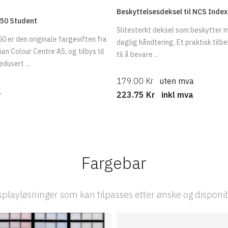
Beskyttelsesdeksel til NCS Index
50 Student
Slitesterkt deksel som beskytter m
0 er den originale fargeviften fra
daglig håndtering. Et praktisk tilb
n Colour Centre AS, og tilbys til
til å bevare ...
edusert ...
179.00 Kr
uten mva
Kr
223.75 Kr
inkl mva
Fargebar
playløsninger som kan tilpasses etter ønske og disponi