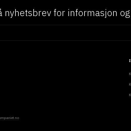
 nyhetsbrev for informasjon og f
K
K
K
ompaniet.no