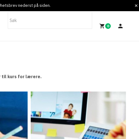
nyhetsbrev nederst på siden.
0
 til kurs for lærere.