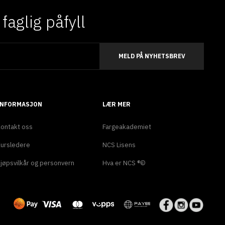
aglig påfyll
MELD PÅ NYHETSBREV
INFORMASJON
LÆR MER
ontakt oss
Fargeakademiet
ursledere
NCS Lisens
jøpsvilkår og personvern
Hva er NCS ®©