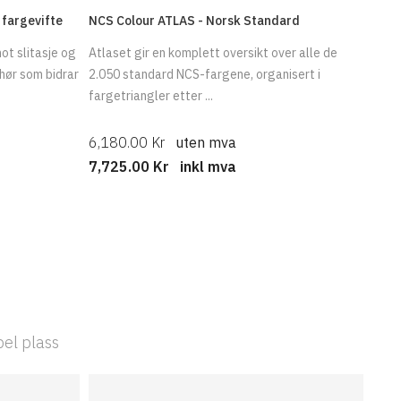
 fargevifte
NCS Colour ATLAS - Norsk Standard
ot slitasje og
Atlaset gir en komplett oversikt over alle de
ehør som bidrar
2.050 standard NCS-fargene, organisert i
fargetriangler etter ...
6,180.00 Kr
uten mva
7,725.00 Kr
inkl mva
bel plass