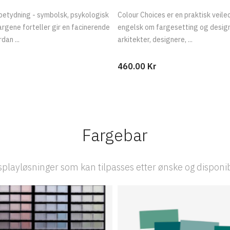
etydning - symbolsk, psykologisk
Colour Choices er en praktisk veile
argene forteller gir en facinerende
engelsk om fargesetting og design
dan ...
arkitekter, designere, ...
460.00 Kr
Fargebar
playløsninger som kan tilpasses etter ønske og disponi