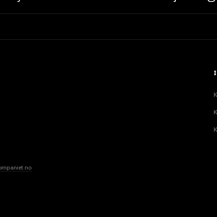
K
K
K
ompaniet.no