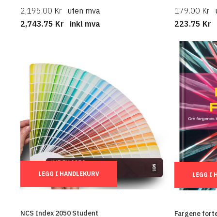
2,195.00 Kr
uten mva
179.00 Kr
2,743.75 Kr
inkl mva
223.75 Kr
Ant.:
Ant.:
LEGG I HANDLEKURV
LEGG I
NCS Index 2050 Student
Fargene forte