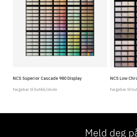
NCS Superior Cascade 980 Display
NCS Low Chro
Fargebar til butikk/skole
Fargebar til bu
Meld deg på