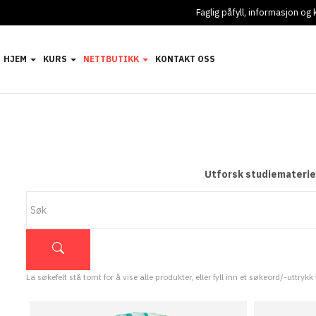
Faglig påfyll, informasjon o
HJEM
KURS
NETTBUTIKK
KONTAKT OSS
Utforsk studiemateriel
La søkefelt stå tomt for å vise alle produkter, eller fyll inn et søkeord/-uttrykk