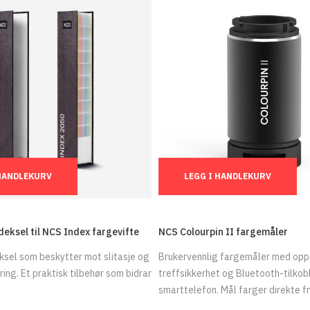
Ant.:
 HANDLEKURV
LEGG I HANDLEKURV
eksel til NCS Index fargevifte
NCS Colourpin II fargemåler
eksel som beskytter mot slitasje og
Brukervennlig fargemåler med opp
ing. Et praktisk tilbehør som bidrar
treffsikkerhet og Bluetooth-tilkobl
smarttelefon. Mål farger direkte fra