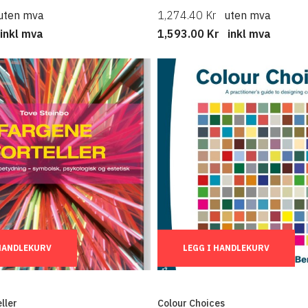
uten mva
1,274.40 Kr
uten mva
inkl mva
1,593.00 Kr
inkl mva
Ant.:
 HANDLEKURV
LEGG I HANDLEKURV
ller
Colour Choices