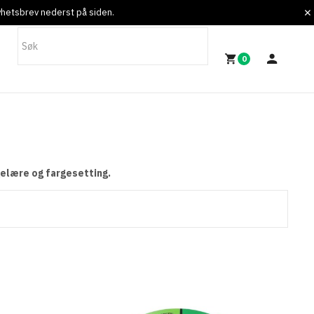
nyhetsbrev nederst på siden.
0
gelære og fargesetting.