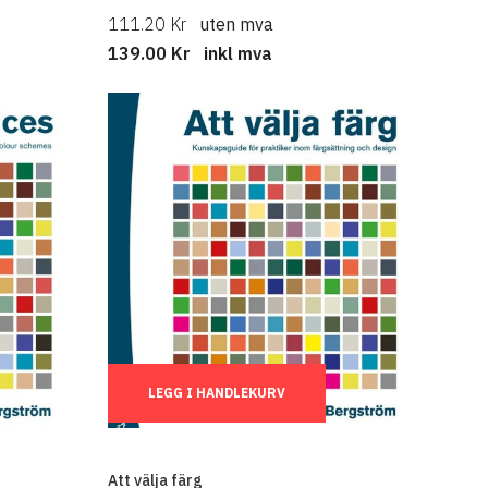
111.20 Kr
uten mva
139.00 Kr
inkl mva
Ant.:
LEGG I HANDLEKURV
Att välja färg