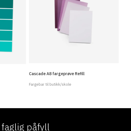
Cascade A8 fargeprøve Refill
Fargebar til butikk/skole
aglig påfyll