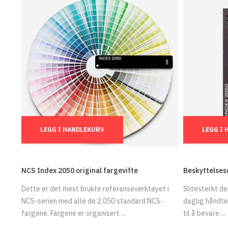
Ant.:
Ant.:
LEGG I HANDLEKURV
LEGG I
NCS Index 2050 original fargevifte
Beskyttelsesd
Dette er det mest brukte referanseverktøyet i
Slitesterkt d
NCS-serien med alle de 2.050 standard NCS-
daglig håndter
fargene. Fargene er organisert ...
til å bevare ...