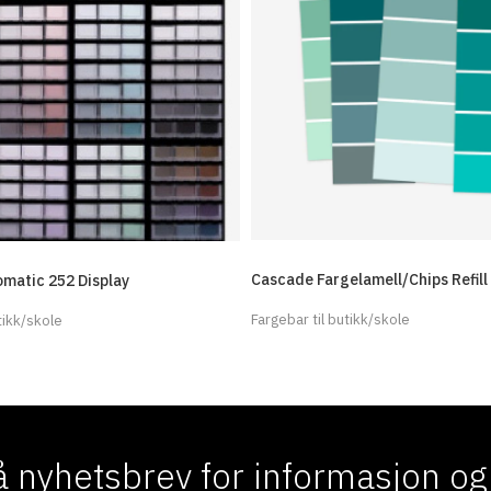
Cascade Fargelamell/Chips Refill
matic 252 Display
Fargebar til butikk/skole
tikk/skole
 nyhetsbrev for informasjon og f