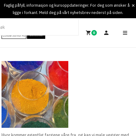
Faglig påfyll, informasjon og kursoppdateringer. For deg som ønsker å
ligge i forkant. Meld deg på vårt nyhetsbrev nederst på siden.
0
Hvor kommer egentlig fargene våre fra, og kan vi male vegger med