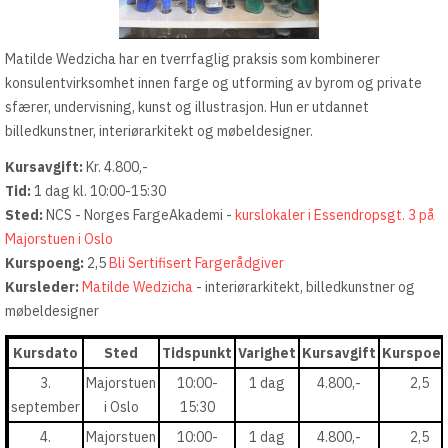
Matilde Wedzicha har en tverrfaglig praksis som kombinerer
konsulentvirksomhet innen farge og utforming av byrom og private
sfærer, undervisning, kunst og illustrasjon. Hun er utdannet
billedkunstner, interiørarkitekt og møbeldesigner.
Kursavgift:
Kr. 4.800,-
Tid:
1 dag kl. 10:00-15:30
Sted:
NCS - Norges FargeAkademi -
kurslokaler i Essendropsgt. 3 på
Majorstuen i Oslo
Kurspoeng:
2,5
Bli Sertifisert Fargerådgiver
Kursleder:
Matilde Wedzicha
- interiørarkitekt, billedkunstner og
møbeldesigner
Kursdato
Sted
Tidspunkt
Varighet
Kursavgift
Kurspoe
3.
Majorstuen
10:00-
1 dag
4.800,-
2,5
september
i Oslo
15:30
4.
Majorstuen
10:00-
1 dag
4.800,-
2,5