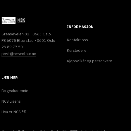
INFORMASJON
Grenseveien 82 - 0663 Oslo.
Kontakt oss
PB 6075 Etterstad - 0601 Oslo
23 89 77 50
Kursledere
post@ncscolour.no
Kjøpsvilkår og personvern
LÆR MER
Fargeakademiet
NCS Lisens
Hva er NCS ®©