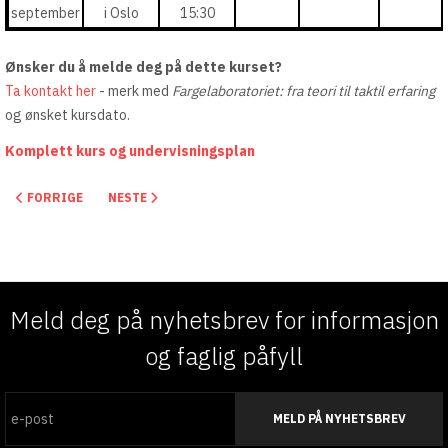
september
i Oslo
15:30
Ønsker du å melde deg på dette kurset?
Ta kontakt her
- merk med
Fargelaboratoriet: fra teori til taktil erfaring
og ønsket kursdato.
Komplett kurs og undervisningsplan
FORRIGE ARTIKKEL: BLI EN SERTIFISERT FARGERÅDGIVER
NESTE ARTIKKEL: ARKITEKTURENS PALETT - MEKANIS
FORRIGE
NESTE
Meld deg på nyhetsbrev for informasjon
og faglig påfyll
MELD PÅ NYHETSBREV