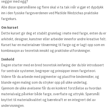
vegger med egg?
Alle disse spørsmålene og flere skal vi ta tak i når vi gjør et dypdykk
inn i den fysiske fargeverdenen ved Matilde Wedzichas praktiske
fargekurs.
Om kurset
Dette kurset gir deg et stabilt grunnlag i møte med farge, enten du er
arkitekt, designer, kunstner eller arbeider innenfor andre kreative felt.
Kurset har en materialnær tilnærming til farge og er lagt opp som en
kombinasjon av teoretisk innsikt og praktiske utforskninger.
Innhold
Dagen starter med en bred teoretisk innføring der du blir introdusert
for sentrale systemer, begreper og prinsipper innen fargeteori.
Videre får du arbeide med pigmenter og plastfrie bindemidler, og
blande egen maling som du stryker opp på ulike underlag.
Gjennom de ulike øvelsene får du en konkret forståelse av hvordan
materialvalg påvirker både farge, overflate og uttrykk. Spørsmål
knyttet til materialkvalitet og bærekraft er en integrert del av
undervisningen.