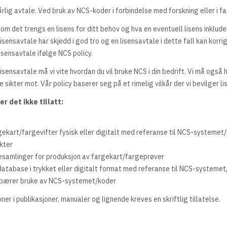
årlig avtale. Ved bruk av NCS-koder i forbindelse med forskning eller i fa
m det trengs en lisens for ditt behov og hva en eventuell lisens inklude
lisensavtale har skjedd i god tro og en lisensavtale i dette fall kan korri
isensavtale ifølge NCS policy.
Lisensavtale må vi vite hvordan du vil bruke NCS i din bedrift. Vi må også 
ikter mot. Vår policy baserer seg på et rimelig vilkår der vi bevilger lis
r det ikke tillatt:
rgekart/fargevifter fysisk eller digitalt med referanse til NCS-systemet
kter
samlinger for produksjon av fargekart/fargeprøver
database i trykket eller digitalt format med referanse til NCS-systeme
nebærer bruke av NCS-systemet/koder
er i publikasjoner, manualer og lignende kreves en skriftlig tillatelse.