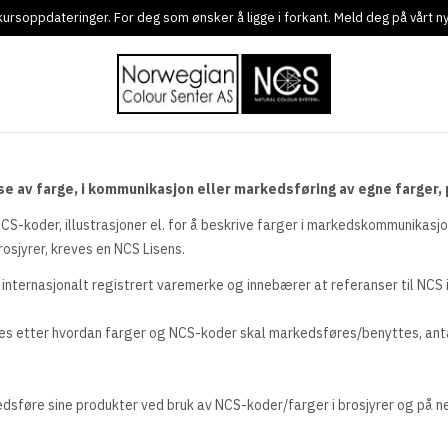
g kursoppdateringer. For deg som ønsker å ligge i forkant. Meld deg på vårt 
e av farge, i kommunikasjon eller markedsføring av egne farger, 
-koder, illustrasjoner el. for å beskrive farger i markedskommunikasjone
rosjyrer, kreves en NCS Lisens.
nternasjonalt registrert varemerke og innebærer at referanser til NCS i 
ttes etter hvordan farger og NCS-koder skal markedsføres/benyttes, antal
dsføre sine produkter ved bruk av NCS-koder/farger i brosjyrer og på nett