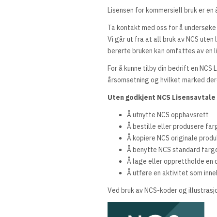
Lisensen for kommersiell bruk er en 
Ta kontakt med oss for å undersøke o
Vi går ut fra at all bruk av NCS uten 
berørte bruken kan omfattes av en l
For å kunne tilby din bedrift en NCS 
årsomsetning og hvilket marked dere s
Uten godkjent NCS Lisensavtale e
Å utnytte NCS opphavsrett
Å bestille eller produsere fa
Å kopiere NCS originale produ
Å benytte NCS standard farge
Å lage eller opprettholde en 
Å utføre en aktivitet som in
Ved bruk av NCS-koder og illustrasjon