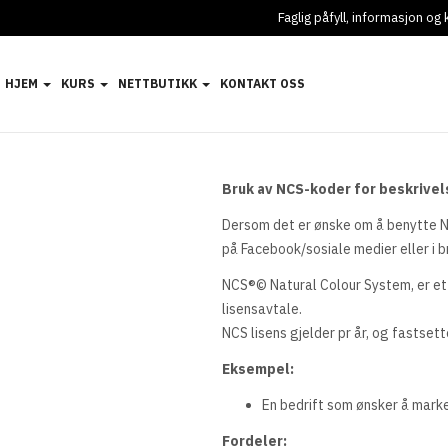
Faglig påfyll, informasjon o
HJEM
KURS
NETTBUTIKK
KONTAKT OSS
Bruk av NCS-koder for beskrivels
Dersom det er ønske om å benytte NCS
på Facebook/sosiale medier eller i b
NCS®© Natural Colour System, er et i
lisensavtale.
NCS lisens gjelder pr år, og fastse
Eksempel:
En bedrift som ønsker å marke
Fordeler: