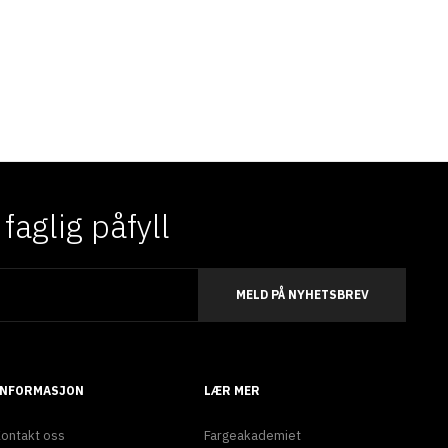
aglig påfyll
MELD PÅ NYHETSBREV
INFORMASJON
LÆR MER
ontakt oss
Fargeakademiet