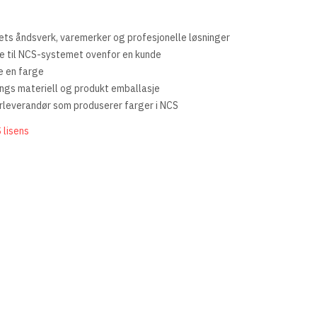
mets åndsverk, varemerker og profesjonelle løsninger
e til NCS-systemet ovenfor en kunde
e en farge
ngs materiell og produkt emballasje
erleverandør som produserer farger i NCS
 lisens