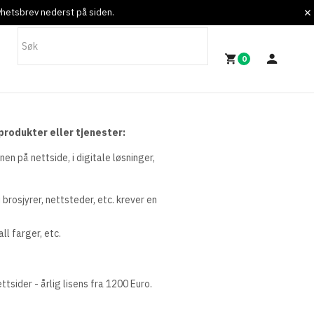
nyhetsbrev nederst på siden.
0
produkter eller tjenester:
n på nettside, i digitale løsninger,
brosjyrer, nettsteder, etc. krever en
l farger, etc.
sider - årlig lisens fra 1200 Euro.