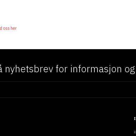
d oss her
 nyhetsbrev for informasjon og f
K