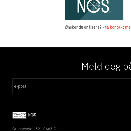
Ønsker du en lisens? -
ta kontakt me
Meld deg på
Grenseveien 82 - 0663 Oslo.