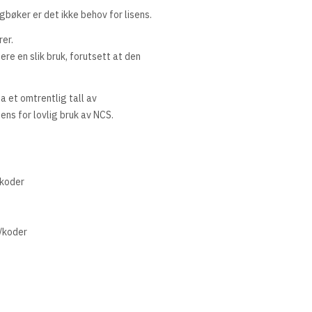
gbøker er det ikke behov for lisens.
rer.
gere en slik bruk, forutsett at den
ha et omtrentlig tall av
ens for lovlig bruk av NCS.
/koder
t/koder