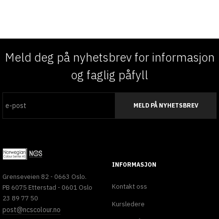
Meld deg på nyhetsbrev for informasjon
og faglig påfyll
MELD PÅ NYHETSBREV
INFORMASJON
Grenseveien 82 - 0663 Oslo.
Kontakt oss
PB 6075 Etterstad - 0601 Oslo
23 89 77 50
Kursledere
post@ncscolour.no