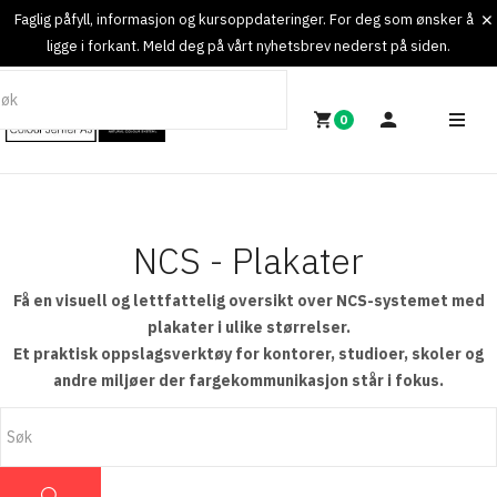
Faglig påfyll, informasjon og kursoppdateringer. For deg som ønsker å
ligge i forkant. Meld deg på vårt nyhetsbrev nederst på siden.
0
NCS - Plakater
Få en visuell og lettfattelig oversikt over NCS-systemet med
plakater i ulike størrelser.
Et praktisk oppslagsverktøy for kontorer, studioer, skoler og
andre miljøer der fargekommunikasjon står i fokus.