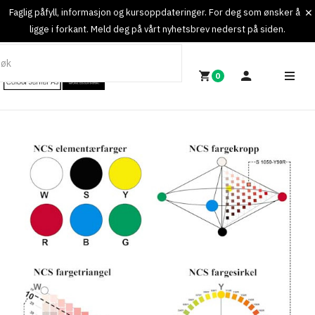
Faglig påfyll, informasjon og kursoppdateringer. For deg som ønsker å
ligge i forkant. Meld deg på vårt nyhetsbrev nederst på siden.
0