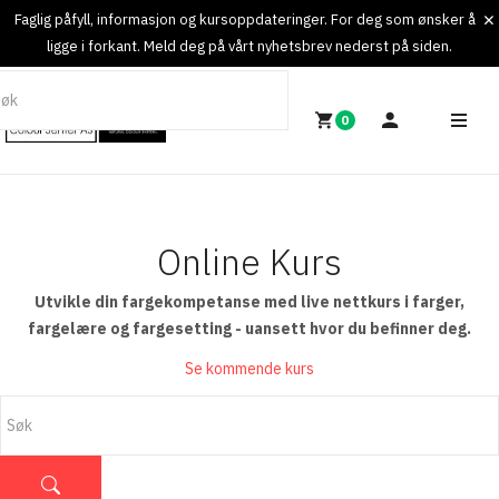
Faglig påfyll, informasjon og kursoppdateringer. For deg som ønsker å
ligge i forkant. Meld deg på vårt nyhetsbrev nederst på siden.
0
Online Kurs
Utvikle din fargekompetanse med live nettkurs i farger,
fargelære og fargesetting - uansett hvor du befinner deg.
Se kommende kurs