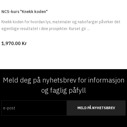
NCS-kurs "Knekk koden"
Knekk koden for hvordan lys, materialer og nabofarger påvirker det
egentlige resultatet i dine prosjekter. Kurset gir ...
1,970.00 Kr
Meld deg på nyhetsbrev for informasjon
og faglig påfyll
MELD PÅ NYHETSBREV