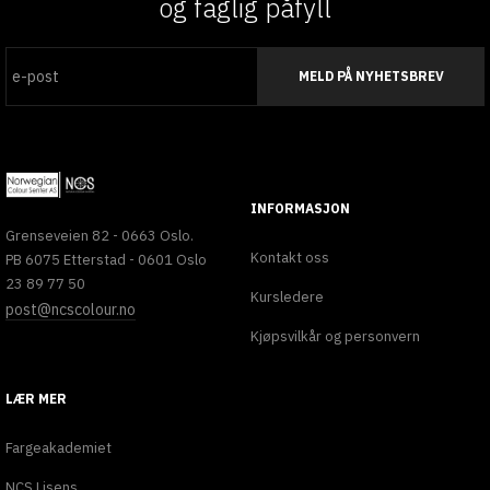
og faglig påfyll
MELD PÅ NYHETSBREV
INFORMASJON
Grenseveien 82 - 0663 Oslo.
Kontakt oss
PB 6075 Etterstad - 0601 Oslo
23 89 77 50
Kursledere
post@ncscolour.no
Kjøpsvilkår og personvern
LÆR MER
Fargeakademiet
NCS Lisens