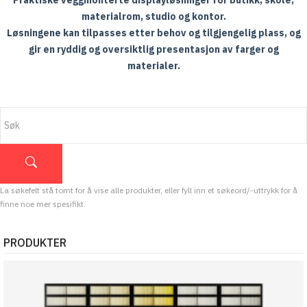
Praktiske veggmonterte displayløsninger for butikk, skole,
materialrom, studio og kontor.
Løsningene kan tilpasses etter behov og tilgjengelig plass, og
gir en ryddig og oversiktlig presentasjon av farger og
materialer.
La søkefelt stå tomt for å vise alle produkter, eller fyll inn et søkeord/-uttrykk for å
finne noe mer spesifikt.
PRODUKTER