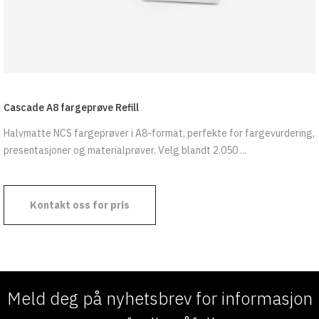
Cascade A8 fargeprøve Refill
Halvmatte NCS fargeprøver i A8-format, perfekte for fargevurdering,
presentasjoner og materialprøver. Velg blandt 2.050 ...
Kontakt oss for pris
Meld deg på nyhetsbrev for informasjon