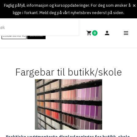
Faglig påfyll, informasjon og kursoppdateringer. For deg som ønsker å
ligge i forkant. Meld deg på vårt nyhetsbrev nederst på siden.
0
Fargebar til butikk/skole