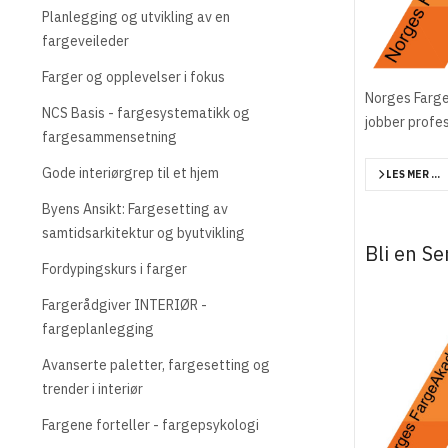
Planlegging og utvikling av en
fargeveileder
Farger og opplevelser i fokus
Norges Farge
NCS Basis - fargesystematikk og
jobber profe
fargesammensetning
Gode interiørgrep til et hjem
LES MER …
Byens Ansikt: Fargesetting av
samtidsarkitektur og byutvikling
Bli en Se
Fordypingskurs i farger
Fargerådgiver INTERIØR -
fargeplanlegging
Avanserte paletter, fargesetting og
trender i interiør
Fargene forteller - fargepsykologi