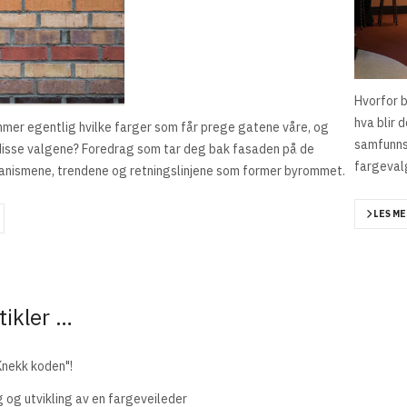
Hvorfor b
hva blir 
er egentlig hvilke farger som får prege gatene våre, og
samfunns
disse valgene? Foredrag som tar deg bak fasaden på de
fargeval
anismene, trendene og retningslinjene som former byrommet.
LES ME
tikler …
nekk koden"!
 og utvikling av en fargeveileder