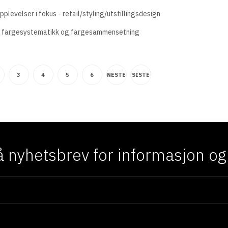
plevelser i fokus - retail/styling/utstillingsdesign
- fargesystematikk og fargesammensetning
3
4
5
6
NESTE
SISTE
 nyhetsbrev for informasjon og f