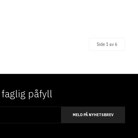
Side 1 av 6
aglig påfyll
MELD PÅ NYHETSBREV