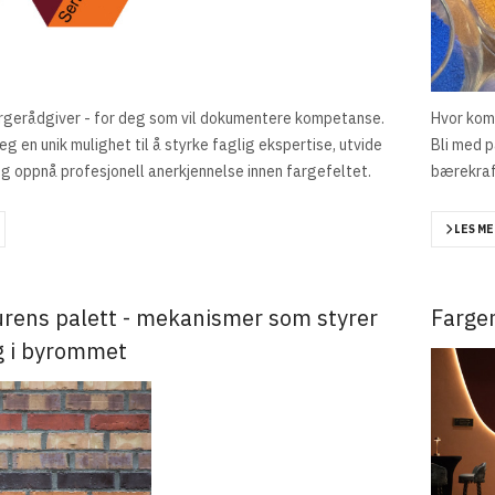
Fargerådgiver - for deg som vil dokumentere kompetanse.
Hvor kom
eg en unik mulighet til å styrke faglig ekspertise, utvide
Bli med p
g oppnå profesjonell anerkjennelse innen fargefeltet.
bærekraf
LES ME
urens palett - mekanismer som styrer
Farge
g i byrommet