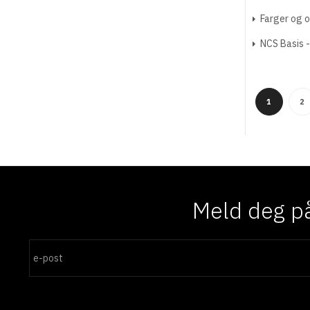
Farger og op
NCS Basis 
1
2
Meld deg på