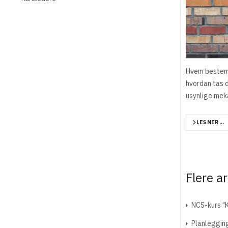
Hvem bestemm
hvordan tas 
usynlige mek
LES MER …
Flere ar
NCS-kurs "K
Planlegging