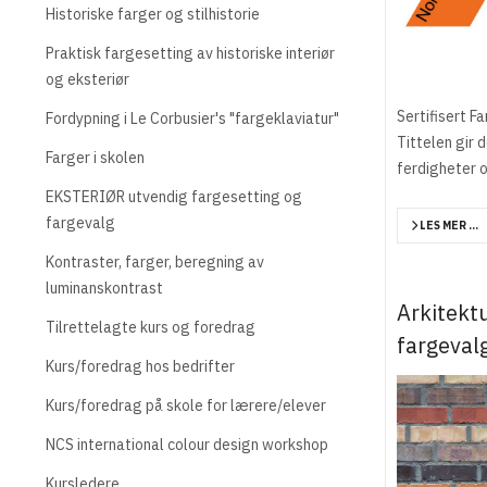
Historiske farger og stilhistorie
Praktisk fargesetting av historiske interiør
og eksteriør
Sertifisert 
Fordypning i Le Corbusier's "fargeklaviatur"
Tittelen gir d
Farger i skolen
ferdigheter o
EKSTERIØR utvendig fargesetting og
fargevalg
LES MER …
Kontraster, farger, beregning av
luminanskontrast
Arkitekt
Tilrettelagte kurs og foredrag
fargeval
Kurs/foredrag hos bedrifter
Kurs/foredrag på skole for lærere/elever
NCS international colour design workshop
Kursledere