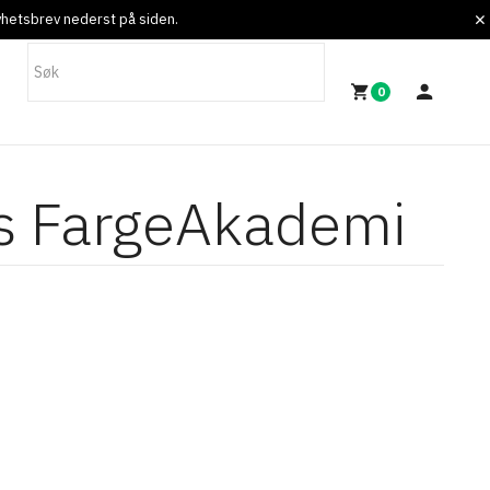
nyhetsbrev nederst på siden.
0
es FargeAkademi