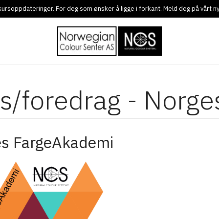
g kursoppdateringer. For deg som ønsker å ligge i forkant. Meld deg på vårt 
s/foredrag - Norg
s FargeAkademi