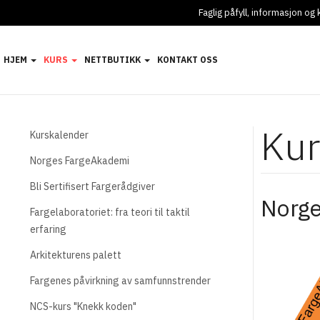
Faglig påfyll, informasjon o
HJEM
KURS
NETTBUTIKK
KONTAKT OSS
Kur
Kurskalender
Norges FargeAkademi
Bli Sertifisert Fargerådgiver
Norge
Fargelaboratoriet: fra teori til taktil
erfaring
Arkitekturens palett
Fargenes påvirkning av samfunnstrender
NCS-kurs "Knekk koden"