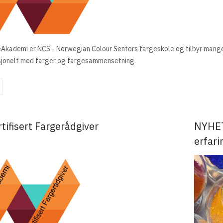
Akademi er NCS - Norwegian Colour Senters fargeskole og tilbyr mange
sjonelt med farger og fargesammensetning.
rtifisert Fargerådgiver
NYHET!
erfari