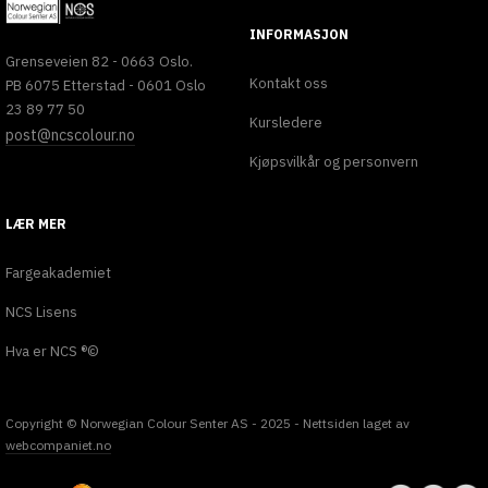
INFORMASJON
Grenseveien 82 - 0663 Oslo.
Kontakt oss
PB 6075 Etterstad - 0601 Oslo
23 89 77 50
Kursledere
post@ncscolour.no
Kjøpsvilkår og personvern
LÆR MER
Fargeakademiet
NCS Lisens
Hva er NCS ®©
Copyright © Norwegian Colour Senter AS - 2025 - Nettsiden laget av
webcompaniet.no