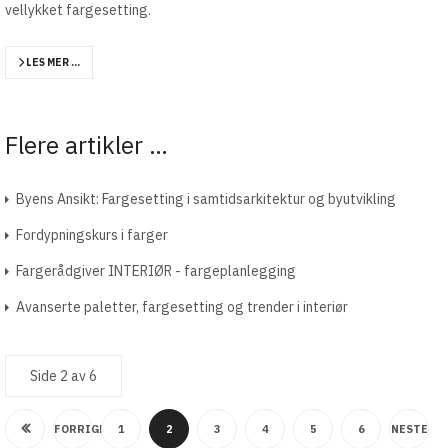
vellykket fargesetting.
LES MER …
Flere artikler …
Byens Ansikt: Fargesetting i samtidsarkitektur og byutvikling
Fordypningskurs i farger
Fargerådgiver INTERIØR - fargeplanlegging
Avanserte paletter, fargesetting og trender i interiør
Side 2 av 6
FORRIGE
1
2
3
4
5
6
NESTE