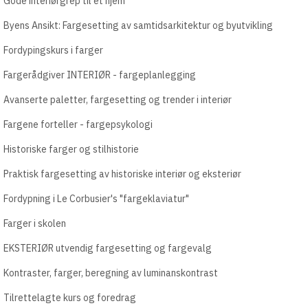
Gode interiørgrep til et hjem
Byens Ansikt: Fargesetting av samtidsarkitektur og byutvikling
Fordypingskurs i farger
Fargerådgiver INTERIØR - fargeplanlegging
Avanserte paletter, fargesetting og trender i interiør
Fargene forteller - fargepsykologi
Historiske farger og stilhistorie
Praktisk fargesetting av historiske interiør og eksteriør
Fordypning i Le Corbusier's "fargeklaviatur"
Farger i skolen
EKSTERIØR utvendig fargesetting og fargevalg
Kontraster, farger, beregning av luminanskontrast
Tilrettelagte kurs og foredrag