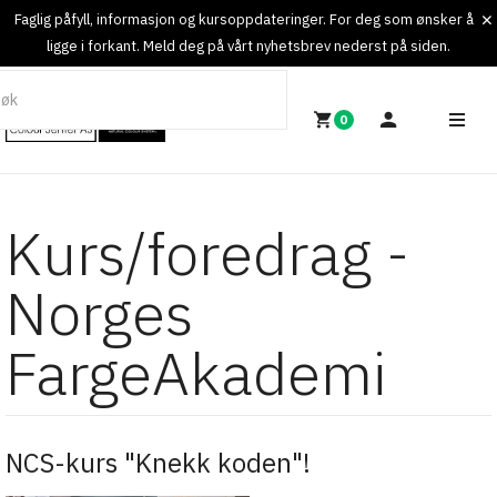
Faglig påfyll, informasjon og kursoppdateringer. For deg som ønsker å
ligge i forkant. Meld deg på vårt nyhetsbrev nederst på siden.
0
Kurs/foredrag -
Norges
FargeAkademi
NCS-kurs "Knekk koden"!