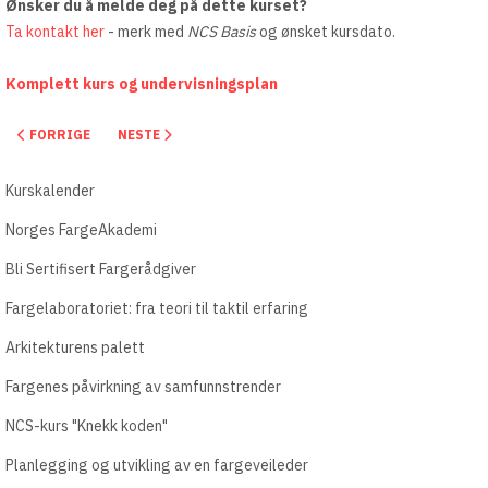
Ønsker du å melde deg på dette kurset?
Ta kontakt her
- merk med
NCS Basis
og ønsket kursdato.
Komplett kurs og undervisningsplan
FORRIGE ARTIKKEL: FARGER OG OPPLEVELSER I FOKUS - RETAIL/ST
NESTE ARTIKKEL: GODE INTERIØRGREP TIL ET HJEM
FORRIGE
NESTE
Kurskalender
Norges FargeAkademi
Bli Sertifisert Fargerådgiver
Fargelaboratoriet: fra teori til taktil erfaring
Arkitekturens palett
Fargenes påvirkning av samfunnstrender
NCS-kurs "Knekk koden"
Planlegging og utvikling av en fargeveileder