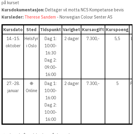
på kurset
Kursdokumentasjon:
Deltager vil motta NCS Kompetanse bevis
Kursleder:
Therese Sandem
- Norwegian Colour Senter AS
Kursdato
Sted
Tidspunkt
Varighet
Kursavgift
Kurspoeng
14.-15.
Helsfyr
Dag 1:
2 dager
7.300,-
5,5
L
oktober
i Oslo
10:00-
16:30
Dag 2:
09:00-
16:00
27.-28.
🌐
Dag 1:
2 dager
7.300,-
5
På
januar
Online
10:00-
16:00
Dag 2:
10:00-
16:00