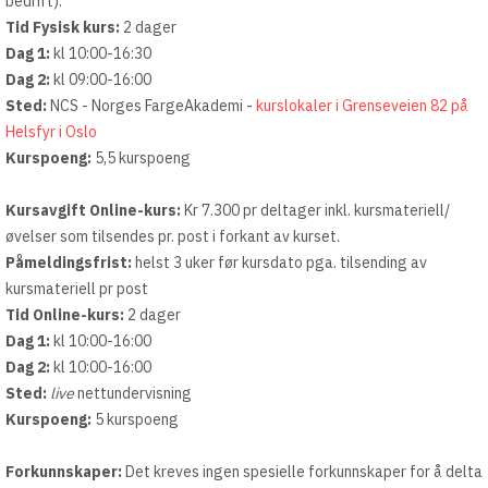
bedrift).
Tid Fysisk kurs:
2 dager
Dag 1:
kl 10:00-16:30
Dag 2:
kl 09:00-16:00
Sted:
NCS - Norges FargeAkademi -
kurslokaler i Grenseveien 82 på
Helsfyr i Oslo
Kurspoeng:
5,5 kurspoeng
Kursavgift Online-kurs:
Kr 7.300 pr deltager inkl. kursmateriell/
øvelser som tilsendes pr. post i forkant av kurset.
Påmeldingsfrist:
helst 3 uker før kursdato pga. tilsending av
kursmateriell pr post
Tid Online-kurs:
2 dager
Dag 1:
kl 10:00-16:00
Dag 2:
kl 10:00-16:00
Sted:
live
nettundervisning
Kurspoeng:
5 kurspoeng
Forkunnskaper:
Det kreves ingen spesielle forkunnskaper for å delta