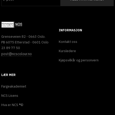
INFORMASJON
Grenseveien 82 - 0663 Oslo.
Kontakt oss
PB 6075 Etterstad - 0601 Oslo
23 89 77 50
Kursledere
post@ncscolour.no
Kjøpsvilkår og personvern
LÆR MER
Fargeakademiet
NCS Lisens
Hva er NCS ®©