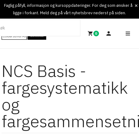
Faglig påfyll, informasjon og kursoppdateringer. For deg som ønsker å
ligge i forkant. Meld deg på vårt nyhetsbrev nederst på siden.
0
NCS Basis -
fargesystematikk
og
fargesammensetn