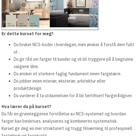
Er dette kurset for meg?
Du bruker NCS-koder i hverdagen, men ønsker å forstå dem fullt
ut.
Du gir råd om farger til kunder og vil bli tryggere på å begrunne
valgene dine.
Du ønsker et sterkere faglig fundament innen fargelære.
Du jobber innen interiør, eksteriør, arkitektur eller
produktdesign.
Du vurderer å ta utdannelsen for å bli Sertifisert Fargerådgiver.
Hva lærer du på kurset?
Du får en grunnleggense forståelse av NCS-systemet og hvordan
farger kan beskrives, analyseres og kombineres systematisk.
Kurset gir deg en mer strukturert og trygg tilnærming til profesjonell
fargebruk og fargevalg.