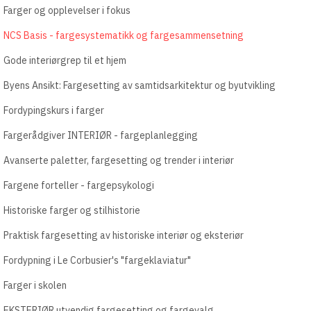
Farger og opplevelser i fokus
NCS Basis - fargesystematikk og fargesammensetning
Gode interiørgrep til et hjem
Byens Ansikt: Fargesetting av samtidsarkitektur og byutvikling
Fordypingskurs i farger
Fargerådgiver INTERIØR - fargeplanlegging
Avanserte paletter, fargesetting og trender i interiør
Fargene forteller - fargepsykologi
Historiske farger og stilhistorie
Praktisk fargesetting av historiske interiør og eksteriør
Fordypning i Le Corbusier's "fargeklaviatur"
Farger i skolen
EKSTERIØR utvendig fargesetting og fargevalg