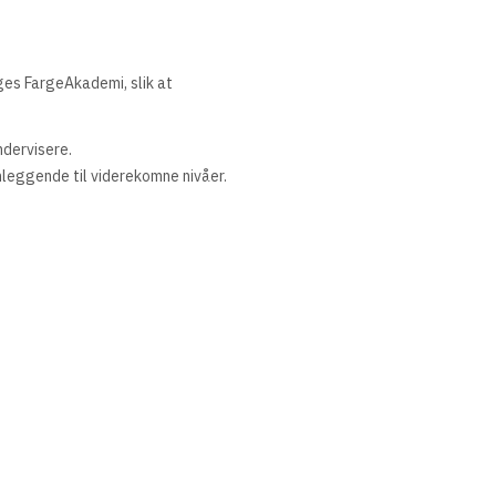
ges FargeAkademi, slik at
ndervisere.
leggende til viderekomne nivåer.