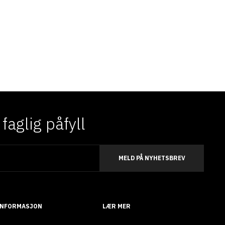
aglig påfyll
MELD PÅ NYHETSBREV
INFORMASJON
LÆR MER