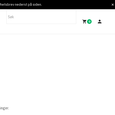
nyhetsbrev nederst på siden.
0
linger.