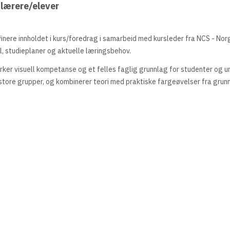
 lærere/elever
finere innholdet i kurs/foredrag i samarbeid med kursleder fra NCS - Nor
l, studieplaner og aktuelle læringsbehov.
rker visuell kompetanse og et felles faglig grunnlag for studenter og u
tore grupper, og kombinerer teori med praktiske fargeøvelser fra grunn