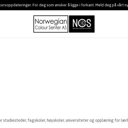
g kursoppdateringer. For deg som ønsker å ligge i forkant. Meld deg på vårt 
 studiesteder, fagskoler, høyskoler, universiteter og opplæring for lær