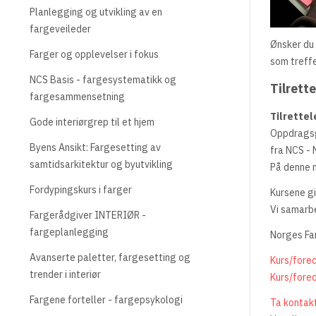
Planlegging og utvikling av en
fargeveileder
Ønsker du 
Farger og opplevelser i fokus
som treffe
NCS Basis - fargesystematikk og
Tilrett
fargesammensetning
Tilrettel
Gode interiørgrep til et hjem
Oppdragsgi
Byens Ansikt: Fargesetting av
fra NCS -
samtidsarkitektur og byutvikling
På denne m
Fordypingskurs i farger
Kursene gi
Vi samarb
Fargerådgiver INTERIØR -
fargeplanlegging
Norges Far
Avanserte paletter, fargesetting og
Kurs/fored
trender i interiør
Kurs/fored
Fargene forteller - fargepsykologi
Ta kontak