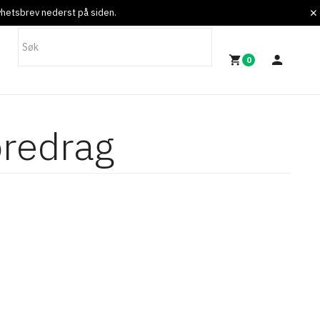
nyhetsbrev nederst på siden.
0
oredrag