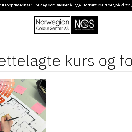
g kursoppdateringer. For deg som ønsker å ligge i forkant. Meld deg på vårt 
rettelagte kurs og f