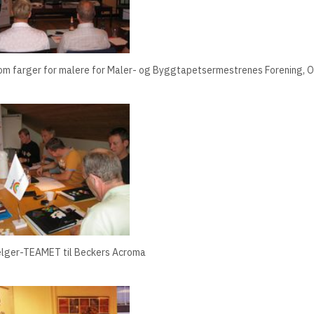
om farger for malere for Maler- og Byggtapetsermestrenes Forening, O
selger-TEAMET til Beckers Acroma