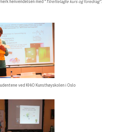
 merk henvendelsen med "
Tilrettelagte kurs og foredrag"
.
tudentene ved KHiO Kunsthøyskolen i Oslo