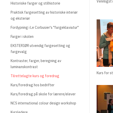
Vennligst
Historiske farger og stilhistorie
Praktisk fargesetting av historiske interiør
og eksteriør
Fordypning i Le Corbusier's "fargeklaviatur"
Farger i skolen
EKSTERIØR utvendig fargesetting og
fargevalg
Kontraster, farger, beregning av
luminanskontrast
Kurs for s
Tilrettelagte kurs og foredrag
Kurs/foredrag hos bedrifter
Kurs/foredrag på skole for lærere/elever
NCS international colour design workshop
Kursledere