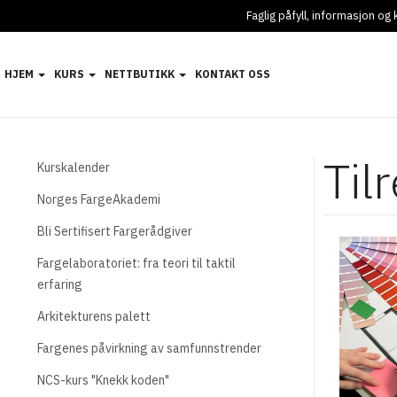
Faglig påfyll, informasjon o
HJEM
KURS
NETTBUTIKK
KONTAKT OSS
Til
Kurskalender
Norges FargeAkademi
Bli Sertifisert Fargerådgiver
Fargelaboratoriet: fra teori til taktil
erfaring
Arkitekturens palett
Fargenes påvirkning av samfunnstrender
NCS-kurs "Knekk koden"