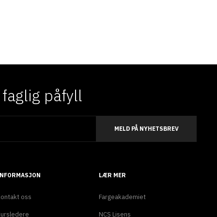
aglig påfyll
MELD PÅ NYHETSBREV
INFORMASJON
LÆR MER
ontakt oss
Fargeakademiet
ursledere
NCS Lisens