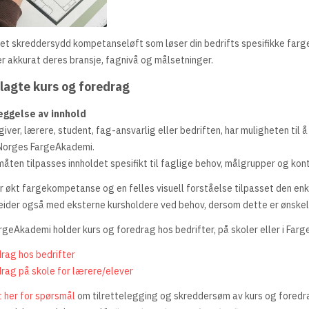
et skreddersydd kompetanseløft som løser din bedrifts spesifikke farge
r akkurat deres bransje, fagnivå og målsetninger.
elagte kurs og foredrag
eggelse av innhold
ver, lærere, student, fag-ansvarlig eller bedriften, har muligheten til 
 Norges FargeAkademi.
åten tilpasses innholdet spesifikt til faglige behov, målgrupper og kon
r økt fargekompetanse og en felles visuell forståelse tilpasset den enk
eider også med eksterne kursholdere ved behov, dersom dette er ønskel
geAkademi holder kurs og foredrag hos bedrifter, på skoler eller i Farg
rag hos bedrifter
rag på skole for lærere/elever
t her for spørsmål
om tilrettelegging og skreddersøm av kurs og foredr