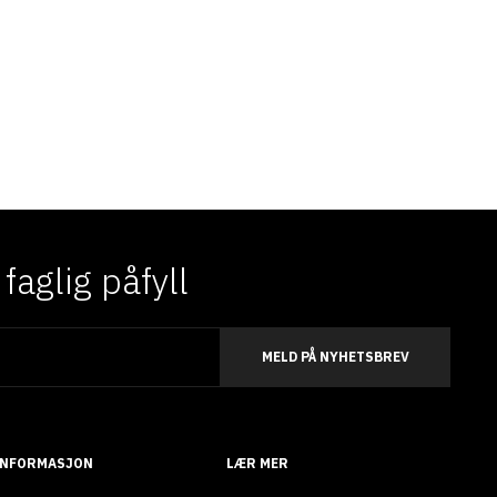
aglig påfyll
MELD PÅ NYHETSBREV
INFORMASJON
LÆR MER