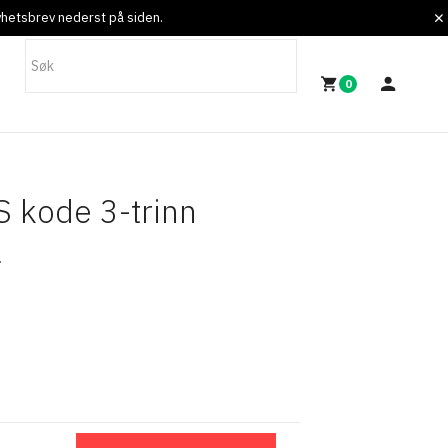
nyhetsbrev nederst på siden.
0
 kode 3-trinn
.