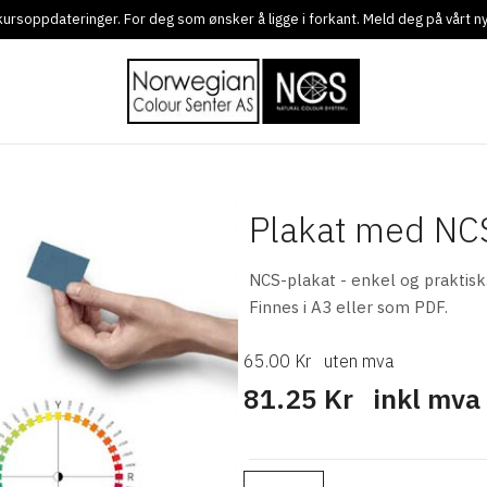
g kursoppdateringer. For deg som ønsker å ligge i forkant. Meld deg på vårt 
Plakat med NCS
NCS-plakat - enkel og praktisk
Finnes i A3 eller som PDF.
65.00 Kr
uten mva
81.25 Kr
inkl mva
Ant.: