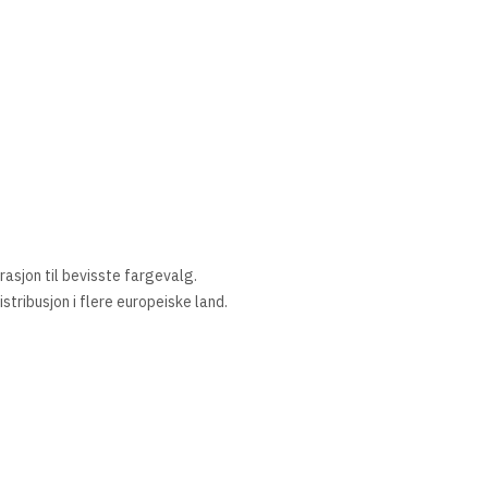
asjon til bevisste fargevalg.
istribusjon i flere europeiske land.