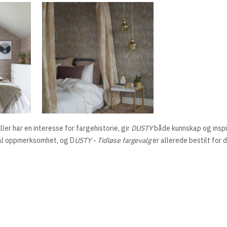
ler har en interesse for fargehistorie, gir
DUSTY
både kunnskap og inspir
onal oppmerksomhet, og D
USTY - Tidløse fargevalg
er allerede bestilt for d