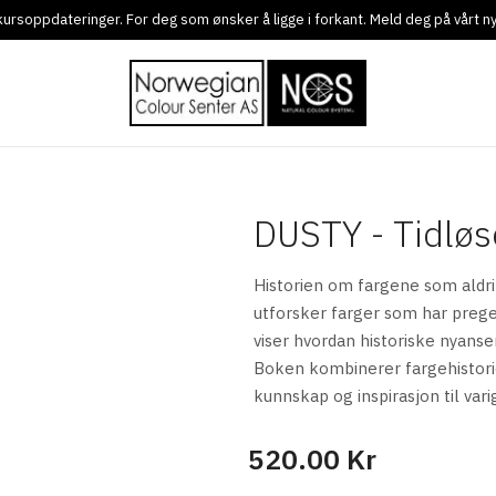
g kursoppdateringer. For deg som ønsker å ligge i forkant. Meld deg på vårt 
DUSTY - Tidløs
Historien om fargene som aldri
utforsker farger som har prege
viser hvordan historiske nyanse
Boken kombinerer fargehistorie
kunnskap og inspirasjon til vari
520.00 Kr