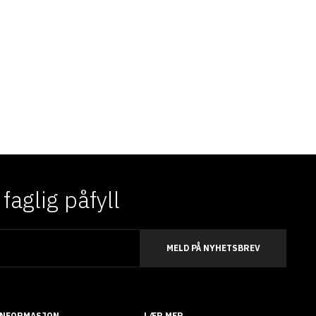
aglig påfyll
MELD PÅ NYHETSBREV
INFORMASJON
LÆR MER