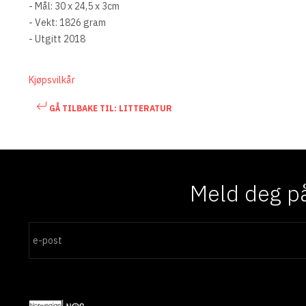
- Mål: 30 x 24,5 x 3cm
- Vekt: 1826 gram
- Utgitt 2018
Kjøpsvilkår
GÅ TILBAKE TIL: LITTERATUR
Meld deg på