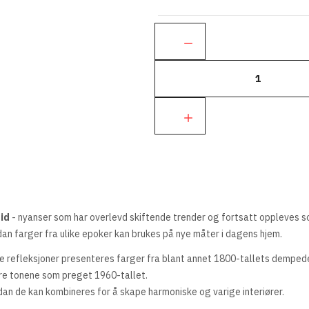
Ant.:
id
- nyanser som har overlevd skiftende trender og fortsatt oppleves s
dan farger fra ulike epoker kan brukes på nye måter i dagens hjem.
ge refleksjoner presenteres farger fra blant annet 1800-tallets dempede
re tonene som preget 1960-tallet.
dan de kan kombineres for å skape harmoniske og varige interiører.