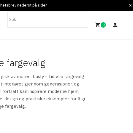
nyhetsbrev nederst på siden.
0
e fargevalg
 gikk av moten. Dusty - Tidløse fargevalg
t interiøret gjennom generasjoner, og
r fortsatt kan inspirere moderne hjem.
, design og praktiske eksempler for å gi
ge fargevalg.