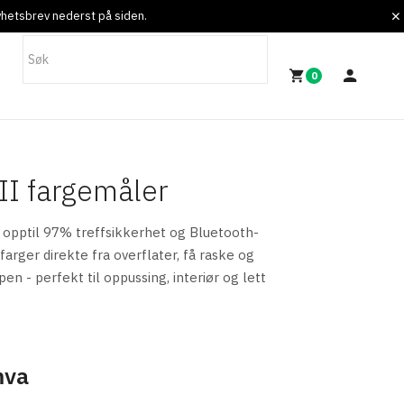
nyhetsbrev nederst på siden.
0
II fargemåler
opptil 97% treffsikkerhet og Bluetooth-
 farger direkte fra overflater, få raske og
pen - perfekt til oppussing, interiør og lett
mva