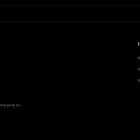
K
K
K
ompaniet.no