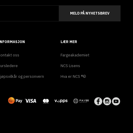
MELD PÅ NYHETSBREV
INFORMASJON
LÆR MER
ontakt oss
Fargeakademiet
ursledere
NCS Lisens
jøpsvilkår og personvern
Hva er NCS ®©