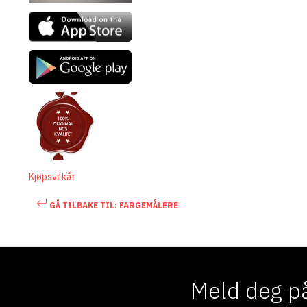
Kjøpsvilkår
GÅ TILBAKE TIL: FARGEMÅLERE
Meld deg på