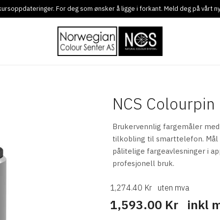
g kursoppdateringer. For deg som ønsker å ligge i forkant. Meld deg på vårt 
NCS Colourpin 
Brukervennlig fargemåler med 
tilkobling til smarttelefon. Mål
pålitelige fargeavlesninger i ap
profesjonell bruk.
1,274.40 Kr
uten mva
1,593.00 Kr
inkl 