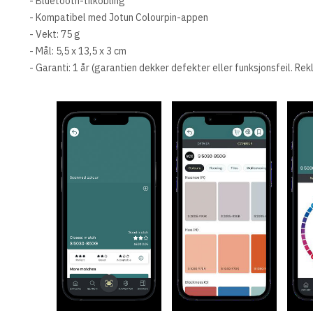
- Bluetooth-tilkobling
- Kompatibel med Jotun Colourpin-appen
- Vekt: 75 g
- Mål: 5,5 x 13,5 x 3 cm
- Garanti: 1 år (garantien dekker defekter eller funksjonsfeil. Re