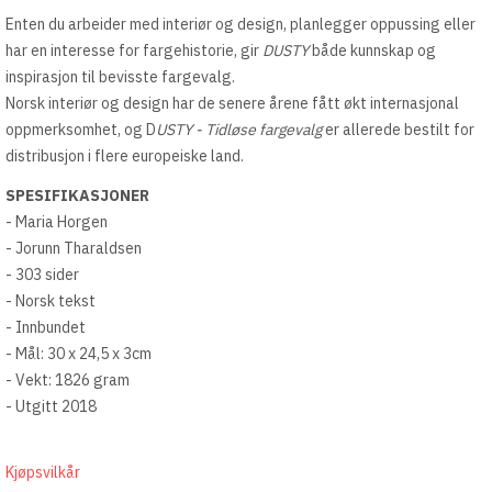
Enten du arbeider med interiør og design, planlegger oppussing eller
har en interesse for fargehistorie, gir
DUSTY
både kunnskap og
inspirasjon til bevisste fargevalg.
Norsk interiør og design har de senere årene fått økt internasjonal
oppmerksomhet, og D
USTY - Tidløse fargevalg
er allerede bestilt for
distribusjon i flere europeiske land.
SPESIFIKASJONER
- Maria Horgen
- Jorunn Tharaldsen
- 303 sider
- Norsk tekst
- Innbundet
- Mål: 30 x 24,5 x 3cm
- Vekt: 1826 gram
- Utgitt 2018
Kjøpsvilkår