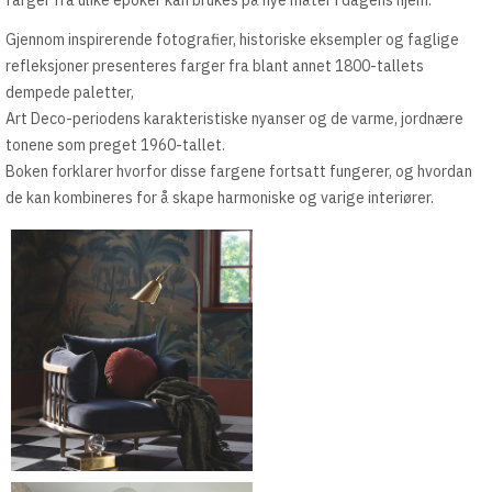
farger fra ulike epoker kan brukes på nye måter i dagens hjem.
Gjennom inspirerende fotografier, historiske eksempler og faglige
refleksjoner presenteres farger fra blant annet 1800-tallets
dempede paletter,
Art Deco-periodens karakteristiske nyanser og de varme, jordnære
tonene som preget 1960-tallet.
Boken forklarer hvorfor disse fargene fortsatt fungerer, og hvordan
de kan kombineres for å skape harmoniske og varige interiører.