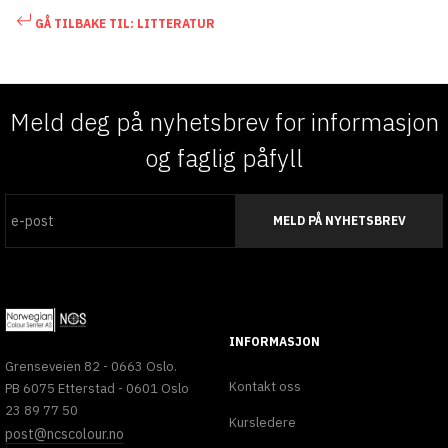
GÅ TILBAKE TIL: LITTERATUR
Meld deg på nyhetsbrev for informasjon
og faglig påfyll
MELD PÅ NYHETSBREV
INFORMASJON
Grenseveien 82 - 0663 Oslo.
Kontakt oss
PB 6075 Etterstad - 0601 Oslo
23 89 77 50
Kursledere
post@ncscolour.no