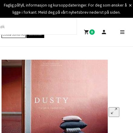
Faglig påfyll, informasjon og kursoppdateringer. For deg som ønsker å
ligge i forkant. Meld deg på vårt nyhetsbrev nederst på siden.
0