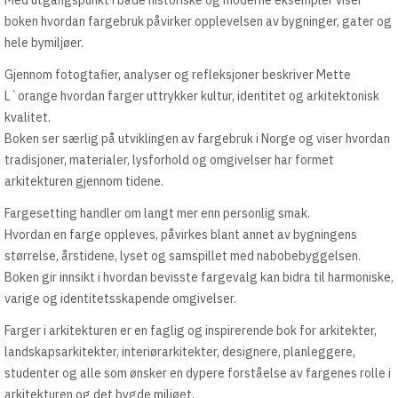
Med utgangspunkt i både historiske og moderne eksempler viser
boken hvordan fargebruk påvirker opplevelsen av bygninger, gater og
hele bymiljøer.
Gjennom fotogtafier, analyser og refleksjoner beskriver Mette
L`orange hvordan farger uttrykker kultur, identitet og arkitektonisk
kvalitet.
Boken ser særlig på utviklingen av fargebruk i Norge og viser hvordan
tradisjoner, materialer, lysforhold og omgivelser har formet
arkitekturen gjennom tidene.
Fargesetting handler om langt mer enn personlig smak.
Hvordan en farge oppleves, påvirkes blant annet av bygningens
størrelse, årstidene, lyset og samspillet med nabobebyggelsen.
Boken gir innsikt i hvordan bevisste fargevalg kan bidra til harmoniske,
varige og identitetsskapende omgivelser.
Farger i arkitekturen er en faglig og inspirerende bok for arkitekter,
landskapsarkitekter, interiørarkitekter, designere, planleggere,
studenter og alle som ønsker en dypere forståelse av fargenes rolle i
arkitekturen og det bygde miljøet.