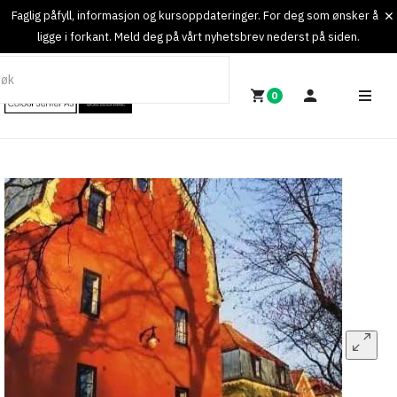
Faglig påfyll, informasjon og kursoppdateringer. For deg som ønsker å
ligge i forkant. Meld deg på vårt nyhetsbrev nederst på siden.
0