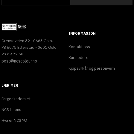
INFORMASJON
Grenseveien 82 - 0663 Oslo.
Kontakt oss
PB 6075 Etterstad - 0601 Oslo
23 89 77 50
Kursledere
post@ncscolour.no
Kjøpsvilkår og personvern
LÆR MER
Fargeakademiet
NCS Lisens
Hva er NCS ®©