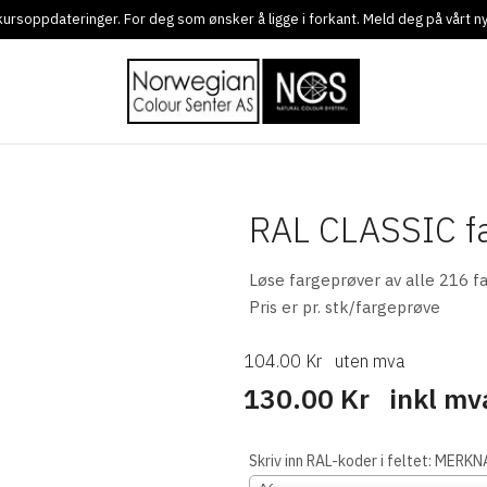
g kursoppdateringer. For deg som ønsker å ligge i forkant. Meld deg på vårt 
RAL CLASSIC fa
Løse fargeprøver av alle 216 fa
Pris er pr. stk/fargeprøve
104.00 Kr
uten mva
130.00 Kr
inkl mv
Skriv inn RAL-koder i feltet: MER