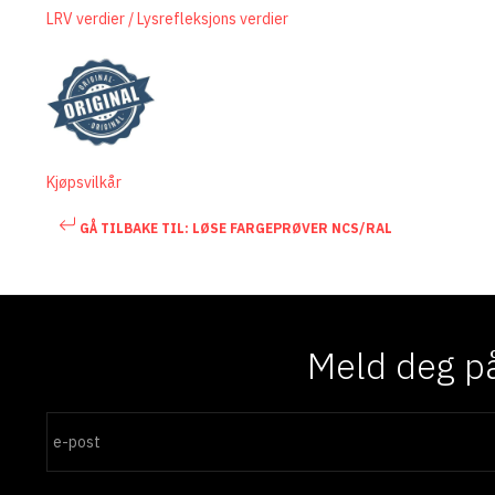
LRV verdier / Lysrefleksjons verdier
Kjøpsvilkår
GÅ TILBAKE TIL: LØSE FARGEPRØVER NCS/RAL
Meld deg på