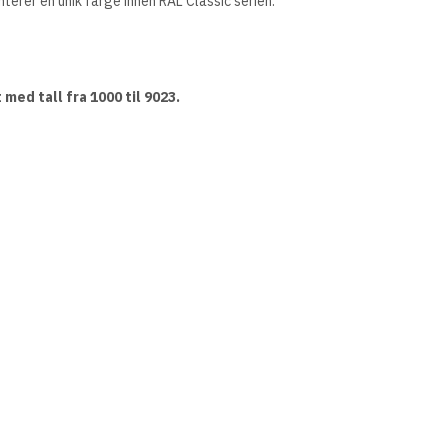
erer en unik farge innen RAL Classic serien.
med tall fra 1000 til 9023.