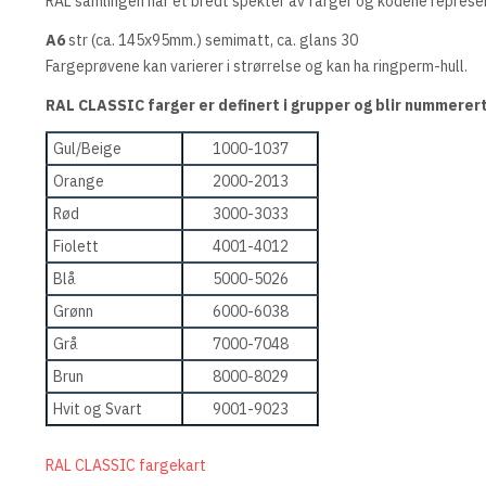
RAL samlingen har et bredt spekter av farger og kodene represent
A6
str (ca. 145x95mm.) semimatt, ca. glans 30
Fargeprøvene kan varierer i strørrelse og kan ha ringperm-hull.
RAL CLASSIC farger er definert i grupper og blir nummerert 
Gul/Beige
1000-1037
Orange
2000-2013
Rød
3000-3033
Fiolett
4001-4012
Blå
5000-5026
Grønn
6000-6038
Grå
7000-7048
Brun
8000-8029
Hvit og Svart
9001-9023
RAL CLASSIC fargekart