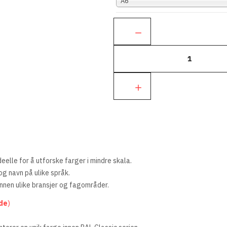
A6
Ant.:
eelle for å utforske farger i mindre skala.
g navn på ulike språk.
nnen ulike bransjer og fagområder.
ode
)