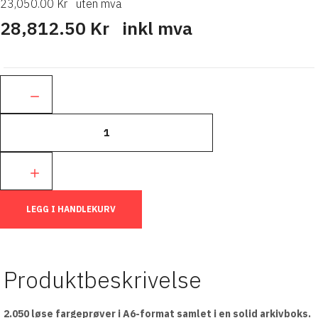
23,050.00 Kr
uten mva
28,812.50 Kr
inkl mva
Ant.:
LEGG I HANDLEKURV
Produktbeskrivelse
2.050 løse fargeprøver i A6-format samlet i en solid arkivboks.