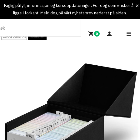
Faglig påfyll, informasjon og kursoppdateringer. For deg som ønsker å
ligge i forkant. Meld deg på vårt nyhetsbrev nederst på siden.
0