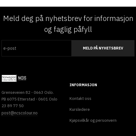
Meld deg på nyhetsbrev for informasjon
og faglig påfyll
MELD PÅ NYHETSBREV
INFORMASJON
Grenseveien 82 - 0663 Oslo.
Kontakt oss
PB 6075 Etterstad - 0601 Oslo
23 89 77 50
Kursledere
post@ncscolour.no
Kjøpsvilkår og personvern