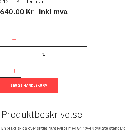
512.00 Kr
uten mva
640.00 Kr
inkl mva
Ant.:
LEGG I HANDLEKURV
Produktbeskrivelse
En praktisk og oversiktlig fargevifte med 84 nøye utvalgte standard