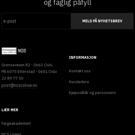
og faglig påfyll
MELD PÅ NYHETSBREV
INFORMASJON
Grenseveien 82 - 0663 Oslo.
Kontakt oss
PB 6075 Etterstad - 0601 Oslo
23 89 77 50
Kursledere
post@ncscolour.no
Kjøpsvilkår og personvern
LÆR MER
Fargeakademiet
NCS Lisens