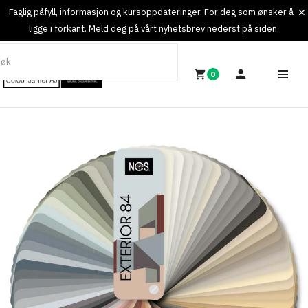
Faglig påfyll, informasjon og kursoppdateringer. For deg som ønsker å
ligge i forkant. Meld deg på vårt nyhetsbrev nederst på siden.
0