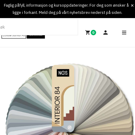
Faglig påfyll, informasjon og kursoppdateringer. For deg som ønsker å
ligge i forkant. Meld deg på vårt nyhetsbrev nederst på siden.
0