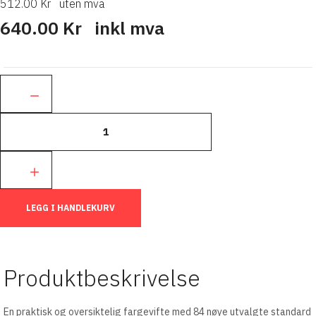
512.00 Kr
uten mva
640.00 Kr
inkl mva
Ant.:
LEGG I HANDLEKURV
Produktbeskrivelse
En praktisk og oversiktelig fargevifte med 84 nøye utvalgte standard