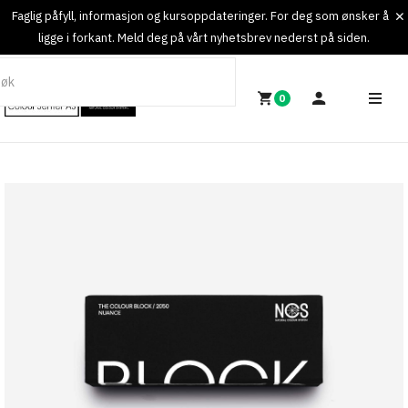
Faglig påfyll, informasjon og kursoppdateringer. For deg som ønsker å
ligge i forkant. Meld deg på vårt nyhetsbrev nederst på siden.
0