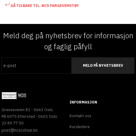
GÅ TILBAKE TIL: NCS FARGEVERKTØY
Meld deg på nyhetsbrev for informasjon
og faglig påfyll
MELD PÅ NYHETSBREV
INFORMASJON
Grenseveien 82 - 0663 Oslo.
Kontakt oss
PB 6075 Etterstad - 0601 Oslo
23 89 77 50
Kursledere
post@ncscolour.no