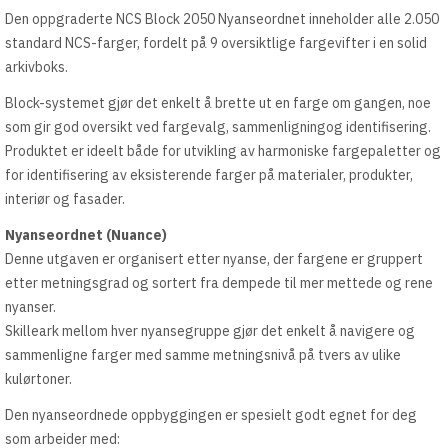
Den oppgraderte NCS Block 2050 Nyanseordnet inneholder alle 2.050
standard NCS-farger, fordelt på 9 oversiktlige fargevifter i en solid
arkivboks.
Block-systemet gjør det enkelt å brette ut en farge om gangen, noe
som gir god oversikt ved fargevalg, sammenligningog identifisering.
Produktet er ideelt både for utvikling av harmoniske fargepaletter og
for identifisering av eksisterende farger på materialer, produkter,
interiør og fasader.
Nyanseordnet (Nuance)
Denne utgaven er organisert etter nyanse, der fargene er gruppert
etter metningsgrad og sortert fra dempede til mer mettede og rene
nyanser.
Skilleark mellom hver nyansegruppe gjør det enkelt å navigere og
sammenligne farger med samme metningsnivå på tvers av ulike
kulørtoner.
Den nyanseordnede oppbyggingen er spesielt godt egnet for deg
som arbeider med: