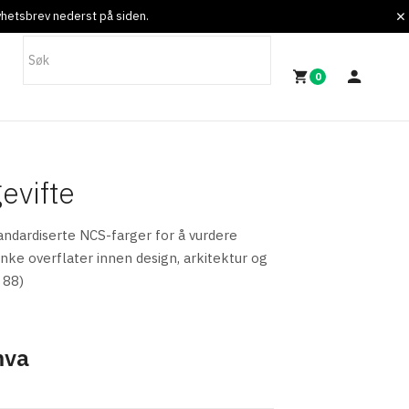
nyhetsbrev nederst på siden.
0
evifte
andardiserte NCS-farger for å vurdere
nke overflater innen design, arkitektur og
 88)
mva