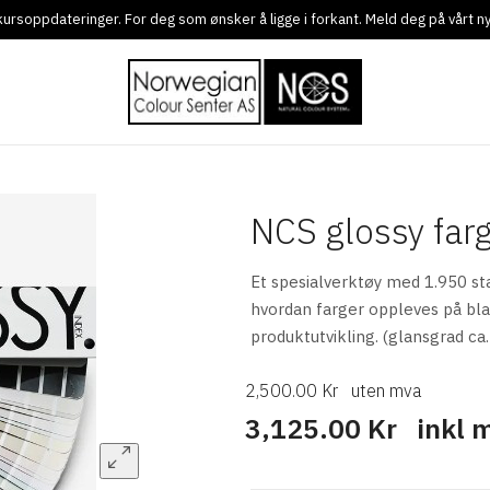
g kursoppdateringer. For deg som ønsker å ligge i forkant. Meld deg på vårt 
NCS glossy farg
Et spesialverktøy med 1.950 st
hvordan farger oppleves på bla
produktutvikling. (glansgrad ca.
2,500.00 Kr
uten mva
3,125.00 Kr
inkl 