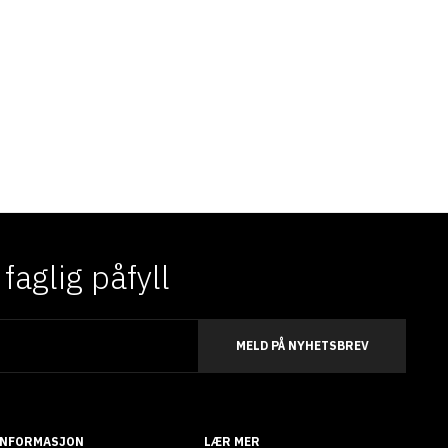
aglig påfyll
MELD PÅ NYHETSBREV
INFORMASJON
LÆR MER