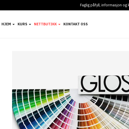
Faglig påfyll, informasjon o
HJEM
KURS
NETTBUTIKK
KONTAKT OSS