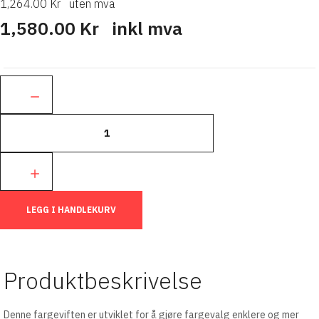
1,264.00 Kr
uten mva
1,580.00 Kr
inkl mva
Ant.:
LEGG I HANDLEKURV
Produktbeskrivelse
Denne fargeviften er utviklet for å gjøre fargevalg enklere og mer