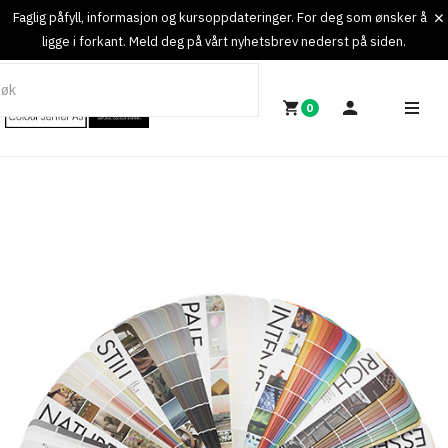
Faglig påfyll, informasjon og kursoppdateringer. For deg som ønsker å
ligge i forkant. Meld deg på vårt nyhetsbrev nederst på siden.
0