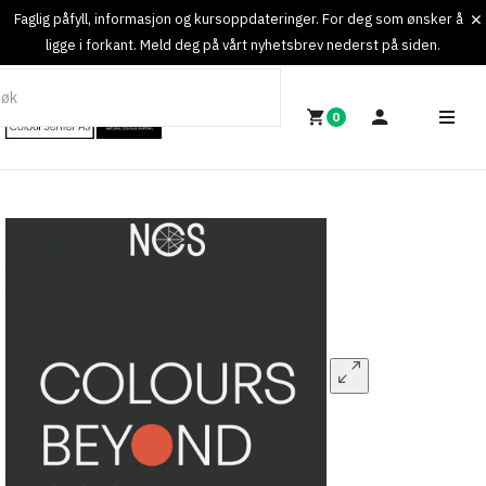
Faglig påfyll, informasjon og kursoppdateringer. For deg som ønsker å
ligge i forkant. Meld deg på vårt nyhetsbrev nederst på siden.
0