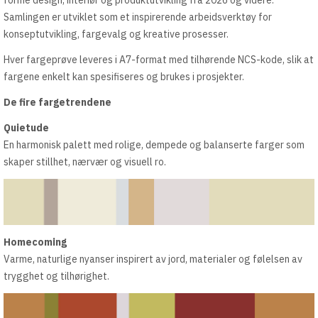
forme design, interiør og produktutvikling fra 2026 og videre.
Samlingen er utviklet som et inspirerende arbeidsverktøy for
konseptutvikling, fargevalg og kreative prosesser.
Hver fargeprøve leveres i A7-format med tilhørende NCS-kode, slik at
fargene enkelt kan spesifiseres og brukes i prosjekter.
De fire fargetrendene
Quietude
En harmonisk palett med rolige, dempede og balanserte farger som
skaper stillhet, nærvær og visuell ro.
Homecoming
Varme, naturlige nyanser inspirert av jord, materialer og følelsen av
trygghet og tilhørighet.