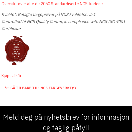
Oversikt over alle de 2050 Standardiserte NCS-kodene
Kvalitet: Belagte fargeprøver på NCS kvalitetsnivå 1.
Controlled bt NCS Quality Center, in compliance with NCS ISO 9001
Certificate
Kjøpsvilkår
GÅ TILBAKE TIL: NCS FARGEVERKTØY
Meld deg på nyhetsbrev for informasjon
og faglig påfyll