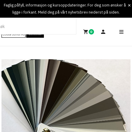
Faglig påfyll, informasjon og kursoppdateringer. For deg som ønsker å
ligge i forkant. Meld deg på vårt nyhetsbrev nederst på siden.
0