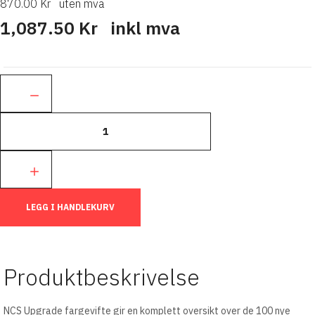
870.00 Kr
uten mva
1,087.50 Kr
inkl mva
Ant.:
LEGG I HANDLEKURV
Produktbeskrivelse
NCS Upgrade fargevifte gir en komplett oversikt over de 100 nye