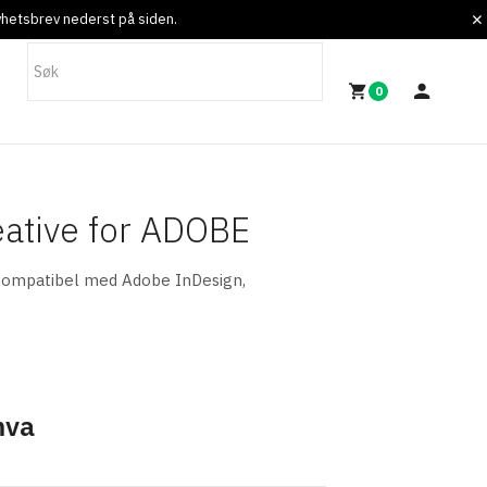
nyhetsbrev nederst på siden.
0
eative for ADOBE
 kompatibel med Adobe InDesign,
mva