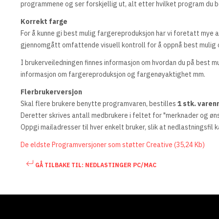
programmene og ser forskjellig ut, alt etter hvilket program du 
Korrekt farge
For å kunne gi best mulig fargereproduksjon har vi foretatt mye
gjennomgått omfattende visuell kontroll for å oppnå best muli
I brukerveiledningen finnes informasjon om hvordan du på best m
informasjon om fargereproduksjon og fargenøyaktighet mm.
Flerbrukerversjon
Skal flere brukere benytte programvaren, bestilles
1 stk. varenr
Deretter skrives antall medbrukere i feltet for "merknader og øn
Oppgi mailadresser til hver enkelt bruker, slik at nedlastningsfil 
De eldste Programversjoner som støtter Creative (35,24 Kb)
GÅ TILBAKE TIL: NEDLASTINGER PC/MAC