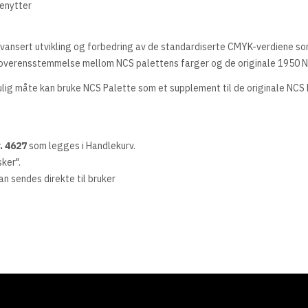
benytter
 avansert utvikling og forbedring av de standardiserte CMYK-verdiene s
g overensstemmelse mellom NCS palettens farger og de originale 1950
ulig måte kan bruke NCS Palette som et supplement til de originale NCS
. 4627
som legges i Handlekurv.
sker".
kan sendes direkte til bruker