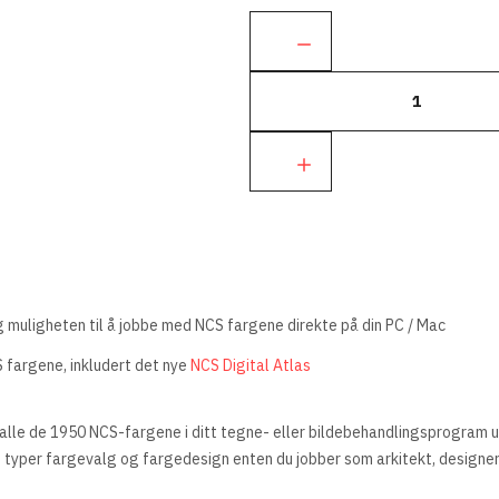
Ant.:
eg muligheten til å jobbe med NCS fargene direkte på din PC / Mac
 fargene, inkludert det nye
NCS Digital Atlas
lle de 1950 NCS-fargene i ditt tegne- eller bildebehandlingsprogram uans
e typer fargevalg og fargedesign enten du jobber som arkitekt, designer