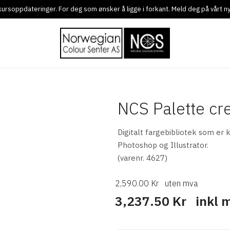
g kursoppdateringer. For deg som ønsker å ligge i forkant. Meld deg på vårt 
NCS Palette cr
Digitalt fargebibliotek som er
Photoshop og Illustrator.
(varenr. 4627)
2,590.00 Kr
uten mva
3,237.50 Kr
inkl 