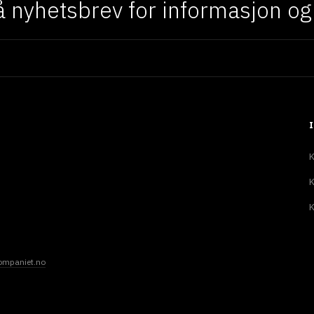
 nyhetsbrev for informasjon og f
K
K
K
ompaniet.no