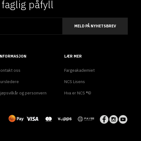
aglig påfyll
MELD PÅ NYHETSBREV
INFORMASJON
LÆR MER
ontakt oss
Fargeakademiet
ursledere
NCS Lisens
jøpsvilkår og personvern
Hva er NCS ®©