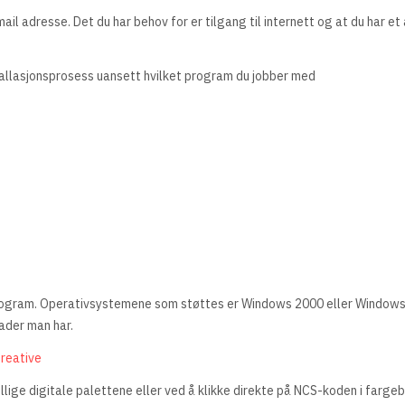
mail adresse. Det du har behov for er tilgang til internett og at du har 
stallasjonsprosess uansett hvilket program du jobber med
ogram. Operativsystemene som støttes er Windows 2000 eller Windows 
ader man har.
Creative
lige digitale palettene eller ved å klikke direkte på NCS-koden i fargebi