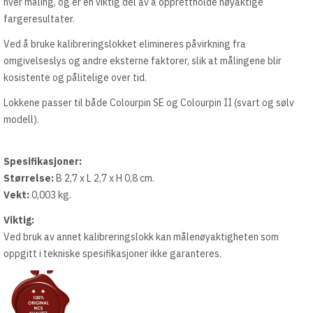
hver måling, og er en viktig del av å opprettholde nøyaktige
fargeresultater.
Ved å bruke kalibreringslokket elimineres påvirkning fra
omgivelseslys og andre eksterne faktorer, slik at målingene blir
kosistente og pålitelige over tid.
Lokkene passer til både Colourpin SE og Colourpin II (svart og sølv
modell).
Spesifikasjoner:
Størrelse:
B 2,7 x L 2,7 x H 0,8 cm.
Vekt:
0,003 kg.
Viktig:
Ved bruk av annet kalibreringslokk kan målenøyaktigheten som
oppgitt i tekniske spesifikasjoner ikke garanteres.