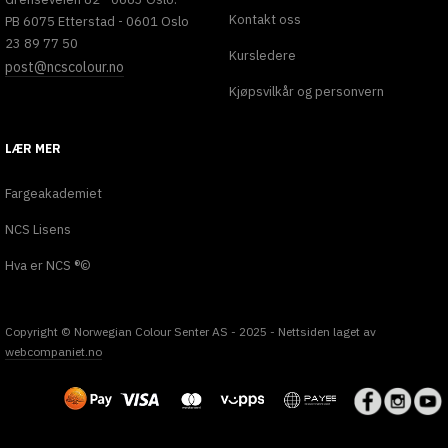
Kontakt oss
PB 6075 Etterstad - 0601 Oslo
23 89 77 50
Kursledere
post@ncscolour.no
Kjøpsvilkår og personvern
LÆR MER
Fargeakademiet
NCS Lisens
Hva er NCS ®©
Copyright © Norwegian Colour Senter AS - 2025 - Nettsiden laget av
webcompaniet.no