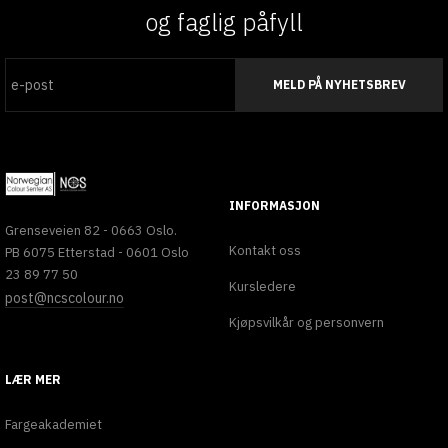
og faglig påfyll
MELD PÅ NYHETSBREV
INFORMASJON
Grenseveien 82 - 0663 Oslo.
Kontakt oss
PB 6075 Etterstad - 0601 Oslo
23 89 77 50
Kursledere
post@ncscolour.no
Kjøpsvilkår og personvern
LÆR MER
Fargeakademiet