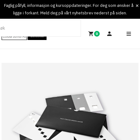
Faglig påfyll, informasjon og kursoppdateringer. For deg som ønsker å
ligge i forkant. Meld deg på vårt nyhetsbrev nederst på siden.
0