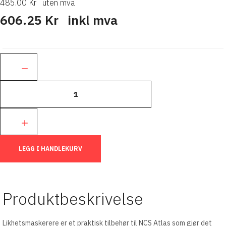
485.00 Kr
uten mva
606.25 Kr
inkl mva
Ant.:
LEGG I HANDLEKURV
Produktbeskrivelse
Likhetsmaskerere er et praktisk tilbehør til NCS Atlas som gjør det