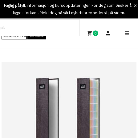
Faglig påfyll, informasjon og kursoppdateringer. For deg som ønsker å
ligge i forkant. Meld deg på vårt nyhetsbrev nederst på siden.
0