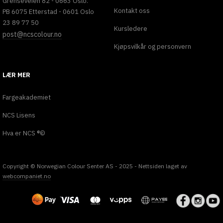
Grenseveien 82 - 0663 Oslo.
Kontakt oss
PB 6075 Etterstad - 0601 Oslo
23 89 77 50
Kursledere
post@ncscolour.no
Kjøpsvilkår og personvern
LÆR MER
Fargeakademiet
NCS Lisens
Hva er NCS ®©
Copyright © Norwegian Colour Senter AS - 2025 - Nettsiden laget av
webcompaniet.no