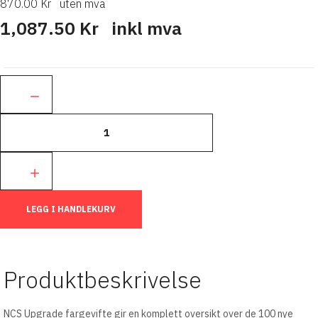
870.00 Kr
uten mva
1,087.50 Kr
inkl mva
Ant.:
LEGG I HANDLEKURV
Produktbeskrivelse
NCS Upgrade fargevifte gir en komplett oversikt over de 100 nye