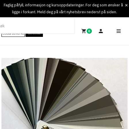
Faglig påfyll, informasjon og kursoppdateringer. For deg som ønsker å
ligge i forkant. Meld deg på vårt nyhetsbrev nederst på siden.
0