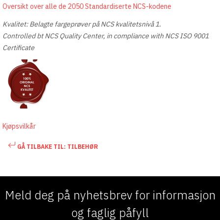
Oversikt over alle de 2050 Standardiserte NCS-kodene
Kvalitet: Belagte fargeprøver på NCS kvalitetsnivå 1.
Controlled bt NCS Quality Center, in compliance with NCS ISO 9001
Certificate
Kjøpsvilkår
GÅ TILBAKE TIL: TILBEHØR
Meld deg på nyhetsbrev for informasjon
og faglig påfyll