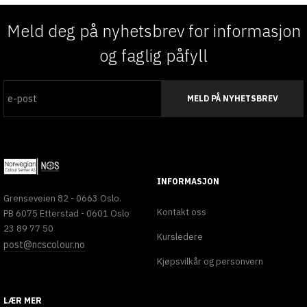
Meld deg på nyhetsbrev for informasjon
og faglig påfyll
MELD PÅ NYHETSBREV
INFORMASJON
Grenseveien 82 - 0663 Oslo.
Kontakt oss
PB 6075 Etterstad - 0601 Oslo
23 89 77 50
Kursledere
post@ncscolour.no
Kjøpsvilkår og personvern
LÆR MER