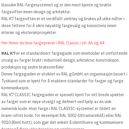
klassike RAL-fargesystemet og er den mest kjente og brukte
fargeviften innen design og arkitektur.
RAL K7 fargeviften er et verdifullt verktøy og brukes på ulike måter i
disse feltene for å sikre nøyaktig fargevalg og konsistens innen
interiør og eksteriørprosjekter.
Her finner du løse fargeprøver i RAL Classic i str. A6 og A4
RAL K7
er en standardisert fargeguide som inneholder et omfattende
utvalg av farger brukt i industriell design, arkitektur, konstruksjon,
produksjon og andre bruksområder.
Denne fargeguiden er utviklet av RAL gGmbH, en organisasjon basert i
Tyskland som er kjent for å etablere standarder for farger og farge
kommunikasjon.
RAL K7 CLASSIC fargeguiden er spesielt kjent for sitt brede spekter
av farger som er nøye utvalgt og definert ved hjelp av en unik
numerisk kode. Hver farge i RAL CLASSIC-systemet er tildelt en
brann-sifret kode, for eksempel RAL 5002 (Ultramarinblå) eller RAL
9010 (Rent hvitt), som gjør det enkelt å identifisere og kommunisere