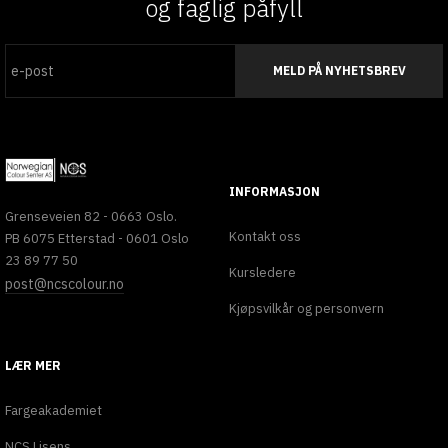
og faglig påfyll
MELD PÅ NYHETSBREV
INFORMASJON
Grenseveien 82 - 0663 Oslo.
Kontakt oss
PB 6075 Etterstad - 0601 Oslo
23 89 77 50
Kursledere
post@ncscolour.no
Kjøpsvilkår og personvern
LÆR MER
Fargeakademiet
NCS Lisens