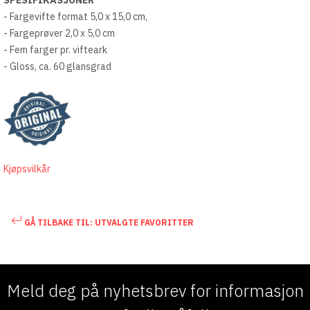
- Fargevifte format 5,0 x 15,0 cm,
- Fargeprøver 2,0 x 5,0 cm
- Fem farger pr. vifteark
- Gloss, ca. 60 glansgrad
Kjøpsvilkår
GÅ TILBAKE TIL: UTVALGTE FAVORITTER
Meld deg på nyhetsbrev for informasjon