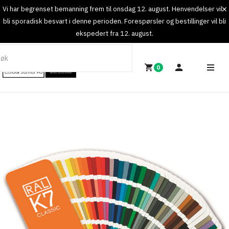
Vi har begrenset bemanning frem til onsdag 12. august. Henvendelser vil
bli sporadisk besvart i denne perioden. Forespørsler og bestillinger vil bli
ekspedert fra 12. august.
0