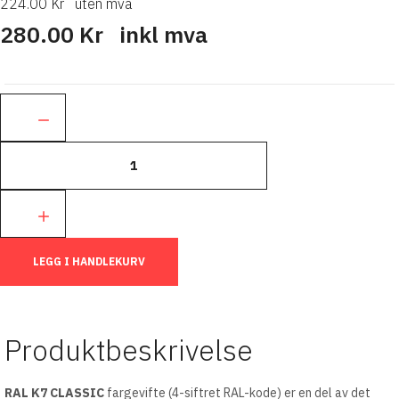
224.00 Kr
uten mva
280.00 Kr
inkl mva
Ant.:
LEGG I HANDLEKURV
Produktbeskrivelse
RAL K7 CLASSIC
fargevifte (4-siftret RAL-kode) er en del av det