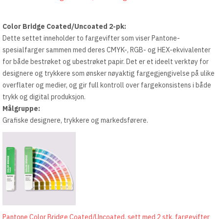
Color Bridge Coated/Uncoated 2-pk:
Dette settet inneholder to fargevifter som viser Pantone-
spesialfarger sammen med deres CMYK-, RGB- og HEX-ekvivalenter
for både bestrøket og ubestrøket papir. Det er et ideelt verktøy for
designere og trykkere som ønsker nøyaktig fargegjengivelse på ulike
overflater og medier, og gir full kontroll over fargekonsistens i både
trykk og digital produksjon.
Målgruppe:
Grafiske designere, trykkere og markedsførere.
Pantone Color Bridge Coated/Uncoated, sett med 2 stk. fargevifter