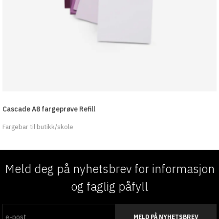
Cascade A8 fargeprøve Refill
Fargebar til butikk/skole
Meld deg på nyhetsbrev for informasjon
og faglig påfyll
MELD PÅ NYHETSBREV