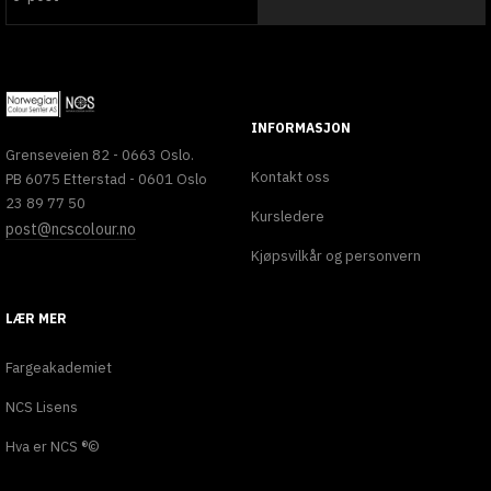
INFORMASJON
Grenseveien 82 - 0663 Oslo.
Kontakt oss
PB 6075 Etterstad - 0601 Oslo
23 89 77 50
Kursledere
post@ncscolour.no
Kjøpsvilkår og personvern
LÆR MER
Fargeakademiet
NCS Lisens
Hva er NCS ®©