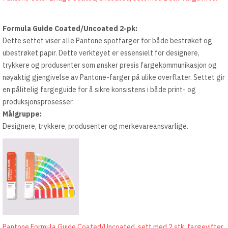
Formula Guide Coated/Uncoated 2-pk:
Dette settet viser alle Pantone spotfarger for både bestrøket og
ubestrøket papir. Dette verktøyet er essensielt for designere,
trykkere og produsenter som ønsker presis fargekommunikasjon og
nøyaktig gjengivelse av Pantone-farger på ulike overflater. Settet gir
en pålitelig fargeguide for å sikre konsistens i både print- og
produksjonsprosesser.
Målgruppe:
Designere, trykkere, produsenter og merkevareansvarlige.
Pantone Formula Guide Coated/Uncoated, sett med 2 stk. fargevifter