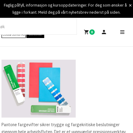
Faglig påfyll, informasjon og kursoppdateringer. For deg som ønsker å
ligge i forkant. Meld deg på vårt nyhetsbrev nederst på siden.
0
Pantone fargevifter sikrer trygge og fargekritiske beslutninger
gjennom hele arbeidsflyten. Det er et uunnværlig presisjonsverktøy