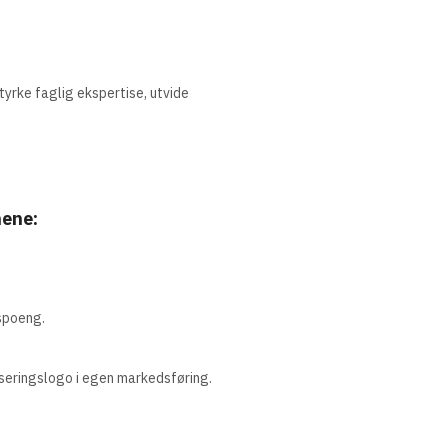
tyrke faglig ekspertise, utvide
nene:
rspoeng.
iseringslogo i egen markedsføring.