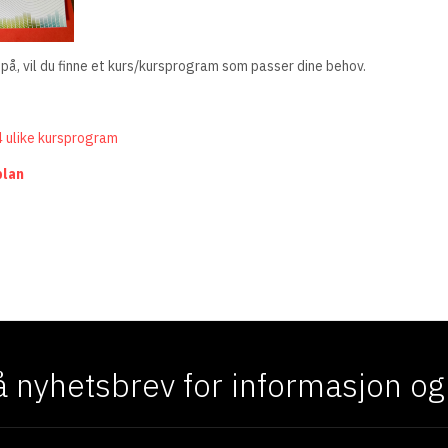
 på, vil du finne et kurs/kursprogram som passer dine behov.
4 ulike kursprogram
plan
EAKADEMI
YHET! FARGELABORATORIET: FRA TEORI TIL TAKTIL ERFARING
 nyhetsbrev for informasjon og f