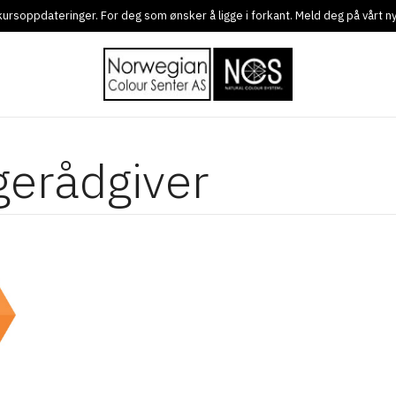
g kursoppdateringer. For deg som ønsker å ligge i forkant. Meld deg på vårt 
rgerådgiver