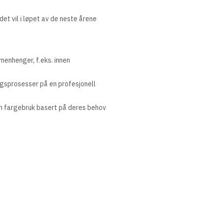
t vil i løpet av de neste årene
menhenger, f.eks. innen
ngsprosesser på en profesjonell
 om fargebruk basert på deres behov