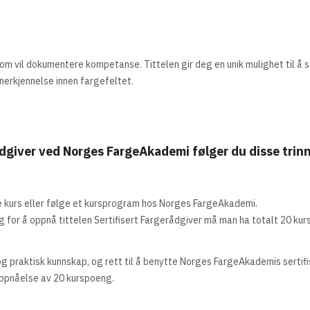
som vil dokumentere kompetanse. Tittelen gir deg en unik mulighet til å s
nerkjennelse innen fargefeltet.
erådgiver ved Norges FargeAkademi følger du disse trin
re kurs eller følge et kursprogram hos Norges FargeAkademi.
og for å oppnå tittelen Sertifisert Fargerådgiver må man ha totalt 20 ku
 og praktisk kunnskap, og rett til å benytte Norges FargeAkademis sertif
oppnåelse av 20 kurspoeng.