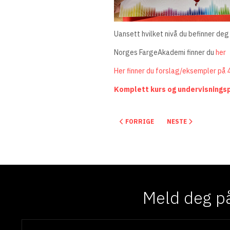
Uansett hvilket nivå du befinner deg
Norges FargeAkademi finner du
her
Her finner du forslag/eksempler på 
Komplett
kurs
og
undervisnings
FORRIGE ARTIKKEL: NORGES FARG
NESTE ARTIKKEL: N
FORRIGE
NESTE
Meld deg på