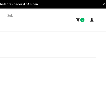
nyhetsbrev nederst på siden.
0