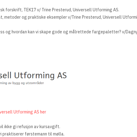
isk forskrift, TEK17 v/ Trine Presterud, Universell Utforming AS.
t, metoder og praktiske eksempler v/Trine Presterud, Universell Utfo
r oss og hvordan kan vi skape gode og målrettede fargepaletter? v/Dag
iversell Utforming AS her
l ikke gi refusjon av kursavgift.
i praktiserer førstemann til mølla.