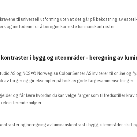
ravene til universell utforming uten at det går på bekostning av esteti
lverk og metodene for å beregne korrekte luminanskontraster.
il kontraster i bygg og uteområder - beregning av lum
tudio AS og NCS®© Norwegian Colour Senter AS inviterer til online og fys
ruk av farger og gir eksempler på bruk av gode fargesammensetninger.
 gjelder og får lære hvordan du kan velge farger som tilfredsstiller krav t
i eksisterende miljøer
 kontraster og beregning av luminanskontrast i bygg, uteområder, skilting