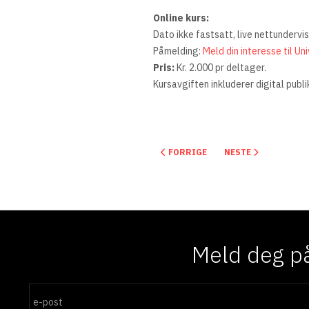
Online kurs:
Dato ikke fastsatt, live nettundervi
Påmelding:
Meld din interesse til Un
Pris:
Kr. 2.000 pr deltager.
Kursavgiften inkluderer digital publ
FORRIGE ARTIKKEL: EKSTERIØR U
NESTE ARTIKKEL: 
FORRIGE
NESTE
Meld deg på