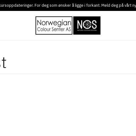
g kursoppdateringer. For deg som ønsker å ligge i forkant. Meld deg på vårt 
t