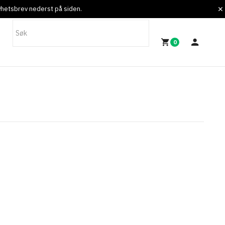
nyhetsbrev nederst på siden.
0