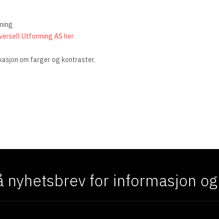
sning
iversell Utforming AS her
ikasjon om farger og kontraster.
TVENDIG FARGESETTING OG FARGEVALG
TILRETTELAGTE KURS OG FOREDRAG
 nyhetsbrev for informasjon og f